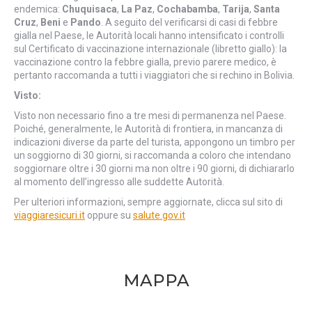
endemica:
Chuquisaca
,
La Paz
,
Cochabamba
,
Tarija
,
Santa
Cruz
,
Beni
e
Pando
. A seguito del verificarsi di casi di febbre
gialla nel Paese, le Autorità locali hanno intensificato i controlli
sul Certificato di vaccinazione internazionale (libretto giallo): la
vaccinazione contro la febbre gialla, previo parere medico, è
pertanto raccomanda a tutti i viaggiatori che si rechino in Bolivia.
Visto:
Visto non necessario fino a tre mesi di permanenza nel Paese.
Poiché, generalmente, le Autorità di frontiera, in mancanza di
indicazioni diverse da parte del turista, appongono un timbro per
un soggiorno di 30 giorni, si raccomanda a coloro che intendano
soggiornare oltre i 30 giorni ma non oltre i 90 giorni, di dichiararlo
al momento dell’ingresso alle suddette Autorità.
Per ulteriori informazioni, sempre aggiornate, clicca sul sito di
viaggiaresicuri.it
oppure su
salute.gov.it
MAPPA