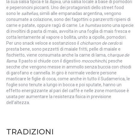
la sua salsa tipica è la
llajwa
, una salsa locale a base di pomodori
e peperoncini piccanti. Uno dei protagonisti dello street food
sono le
salteñas
, simili alle empanadas argentina, vengono
consumate a colazione, sono dei fagottini o panzerotti ripieni di
carne e patate, oppure ragù di carne. Le
humitas
sono una specie
di involtini di pasta di mais, avvolta in una foglia di mais fresca e
cotta lentamente al vapore o bollita, unito a cipolle, pomodori.
Per uno snack veloce e sostanzioso il
chicharron de cerdo
si
presta bene, sono pezzetti di maiale fritti, pelle di maiale e
fischietto, viene consumata anche la carne di lama, c
harque de
llama
. Il pasto si chiude con il digestivo
mocochinchi
, pesche
secche che vengono messe in ammollo senza buccia con chiodi
di garofano e cannella. In giro è normale vedere persone
masticare le figlie di coca, come anche in tutto il Sudamerica, le
foglie sono tenute a lungo in bocca e poi sputate, hanno un
effetto energizzante al pari del caffè e nelle zone montuose è
usata per aumentare la resistenza fisica in previsione
dell’altezza.
TRADIZIONI