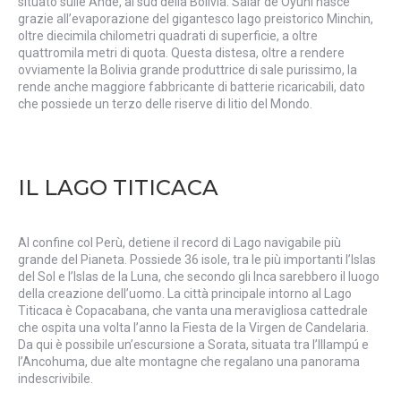
situato sulle Ande, al sud della Bolivia. Salar de Oyuni nasce
grazie all’evaporazione del gigantesco lago preistorico Minchin,
oltre diecimila chilometri quadrati di superficie, a oltre
quattromila metri di quota. Questa distesa, oltre a rendere
ovviamente la Bolivia grande produttrice di sale purissimo, la
rende anche maggiore fabbricante di batterie ricaricabili, dato
che possiede un terzo delle riserve di litio del Mondo.
IL LAGO TITICACA
Al confine col Perù, detiene il record di Lago navigabile più
grande del Pianeta. Possiede 36 isole, tra le più importanti l’Islas
del Sol e l’Islas de la Luna, che secondo gli Inca sarebbero il luogo
della creazione dell’uomo. La città principale intorno al Lago
Titicaca è Copacabana, che vanta una meravigliosa cattedrale
che ospita una volta l’anno la Fiesta de la Virgen de Candelaria.
Da qui è possibile un’escursione a Sorata, situata tra l’Illampú e
l’Ancohuma, due alte montagne che regalano una panorama
indescrivibile.