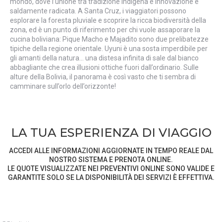
mondo, dove l’unione tra tradizione indigena e innovazione è
saldamente radicata. A Santa Cruz, i viaggiatori possono
esplorare la foresta pluviale e scoprire la ricca biodiversità della
zona, ed è un punto di riferimento per chi vuole assaporare la
cucina boliviana: Pique Macho e Majadito sono due prelibatezze
tipiche della regione orientale. Uyuni è una sosta imperdibile per
gli amanti della natura… una distesa infinita di sale dal bianco
abbagliante che crea illusioni ottiche fuori dall’ordinario. Sulle
alture della Bolivia, il panorama è così vasto che ti sembra di
camminare sull’orlo dell’orizzonte!
LA TUA ESPERIENZA DI VIAGGIO
ACCEDI ALLE INFORMAZIONI AGGIORNATE IN TEMPO REALE DAL
NOSTRO SISTEMA E PRENOTA ONLINE.
LE QUOTE VISUALIZZATE NEI PREVENTIVI ONLINE SONO VALIDE E
GARANTITE SOLO SE LA DISPONIBILITÀ DEI SERVIZI È EFFETTIVA.