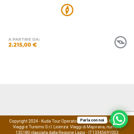
A PARTIRE DA:
2.215,00 €
Parla con noi
Copyright 2024 - Kuda Tour Operator è un marchio di Maestro
Viaggi e Turismo S.r.l. Licenza: Viaggi di Majorana, numero
135180 rilasciata dalla Regione Lazio - IT13345691003