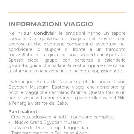
INFORMAZIONI VIAGGIO
Nei
"Tour Condivisi"
le emozioni hanno un sapore
speciale. C’è qualcosa di magico nel trovarsi con
sconosciuti che diventano compagni di avventura, nel
condividere lo stupore di fronte a un tramonto
mozzafiato o la gioia di una scoperta inaspettata.
Spesso piccoli gruppi con partenze a calendario
garantite, guide che parlano la vostra lingua e che sanno
trasformare la narrazione in un racconto appassionante.
Dalle acque eterne del Nilo ai segreti del nuovo Grand
Egyptian Museum. Esistono viaggi che riempiono gli
occhi e viaggi che cambiano l'anima. Questo tour è un
ponte sospeso tra due mondi: la pace millenaria del Nilo
e l'energia vibrante del Cairo.
Punti salienti
- Crociera esclusiva di 4 notti in pensione completa
- Il Nuovo Grand Egyptian Museum
- La Valle dei Re e i Templi Leggendari
- Tramonto magico in Feluca ad Awan