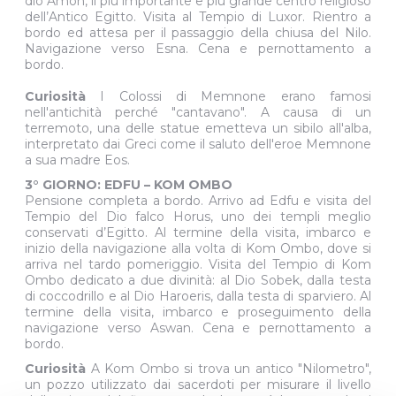
dio Amon, il più importante e più grande centro religioso
dell’Antico Egitto. Visita al Tempio di Luxor. Rientro a
bordo ed attesa per il passaggio della chiusa del Nilo.
Navigazione verso Esna. Cena e pernottamento a
bordo.
Curiosità
I Colossi di Memnone erano famosi
nell'antichità perché "cantavano". A causa di un
terremoto, una delle statue emetteva un sibilo all'alba,
interpretato dai Greci come il saluto dell'eroe Memnone
a sua madre Eos.
3° GIORNO: EDFU – KOM OMBO
Pensione completa a bordo. Arrivo ad Edfu e visita del
Tempio del Dio falco Horus, uno dei templi meglio
conservati d’Egitto. Al termine della visita, imbarco e
inizio della navigazione alla volta di Kom Ombo, dove si
arriva nel tardo pomeriggio. Visita del Tempio di Kom
Ombo dedicato a due divinità: al Dio Sobek, dalla testa
di coccodrillo e al Dio Haroeris, dalla testa di sparviero. Al
termine della visita, imbarco e proseguimento della
navigazione verso Aswan. Cena e pernottamento a
bordo.
Curiosità
A Kom Ombo si trova un antico "Nilometro",
un pozzo utilizzato dai sacerdoti per misurare il livello