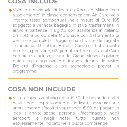
COSA INCLUDE
•
Volo Internazionale di linea da Roma o Milano (con
supplemento) in classe economica con Air Cairo; volo
interno; tasse aeroportuali (nella misura di Euro 185
soggetto a verifica); bagaglio in stiva; trasferimenti in
arrivo e partenza in Egitto con assistenza in italiano;
04 notti a bordo della Motonave con trattamento di
pensione completa; Programma di visite dettagliate
in itinerario; 03 notti in Hotel al Cairo con trattamento
di mezza pensione; 02 giornate intere di visite al Cairo
con pranzo incluso; v isita del Grand Museo Egiziano;
guida egittologa parlante italiano durante le visite;
Biglietti d’ingresso ai siti archeologici previsti in
programma;
COSA NON INCLUDE
•
Visto d’ingresso obbligatorio € 30; Le bevande e altri
pasti non espressamente indicati; assicurazione
annullamento (facoltativa); mance € 50 da pagare in
loco all’arrivo; spese personali; facchinaggio negli
aeroporti e negli hotel; tutto quanto non
espressamente indicato nella quota comprende.