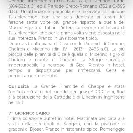
Periodo Intermedio (1070-664 a.C.), il Periodo Tardo
(664-332 a.C.) ed il Periodo Greco-Romano (332 a.C.-395
d.C.). Un'attenzione particolare è riservata al faraone
Tutankhamon, con una sala dedicata ai tesori del
faraone sette volte più grande rispetto a quella del
Museo Egizio di Tahrir. L'intera collezione del tesoro di
Tutankhamon, che per la prima volta viene esposta nella
sua interezza. Pranzo in un ristorante tipico.
Dopo visita alla piana di Giza con le Piramidi di Cheope,
Chefren e Micerino (din. IV – 2613 – 2495 a.C). La più
piccola delle piramidi di Giza è quella di Micerino, figlio di
Chefren e nipote di Cheope. La Sfinge sorveglia
imperturbabile la necropoli di Giza. Rientro in hotel,
tempo a disposizione per rinfrescarsi. Cena e
pernottamento in hotel.
Curiosità
La Grande Piramide di Cheope è stata
l'edificio più alto del mondo per quasi 4.000 anni, fino
alla costruzione della Cattedrale di Lincoln in Inghilterra
nel 1311.
7° GIORNO: CAIRO
Prima colazione buffet in hotel. Mattinata dedicata alla
visita della necropoli di Saqqara, con la piramide a
gradoni di Djoser. Pranzo in ristorante tipico. Pomeriggio