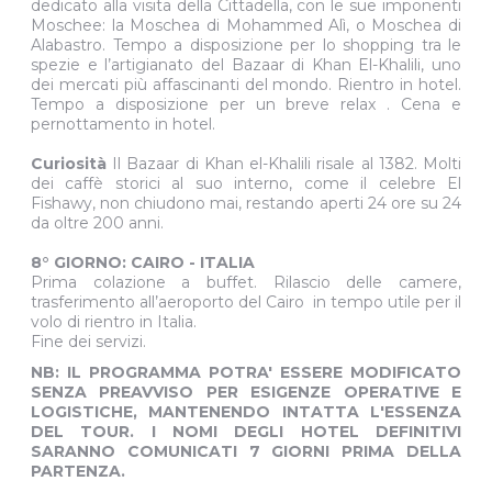
dedicato alla visita della Cittadella, con le sue imponenti
Moschee: la Moschea di Mohammed Alì, o Moschea di
Alabastro. Tempo a disposizione per lo shopping tra le
spezie e l’artigianato del Bazaar di Khan El-Khalili, uno
dei mercati più affascinanti del mondo. Rientro in hotel.
Tempo a disposizione per un breve relax . Cena e
pernottamento in hotel.
Curiosità
Il Bazaar di Khan el-Khalili risale al 1382. Molti
dei caffè storici al suo interno, come il celebre El
Fishawy, non chiudono mai, restando aperti 24 ore su 24
da oltre 200 anni.
8° GIORNO: CAIRO - ITALIA
Prima colazione a buffet. Rilascio delle camere,
trasferimento all’aeroporto del Cairo in tempo utile per il
volo di rientro in Italia.
Fine dei servizi.
NB: IL PROGRAMMA POTRA' ESSERE MODIFICATO
SENZA PREAVVISO PER ESIGENZE OPERATIVE E
LOGISTICHE, MANTENENDO INTATTA L'ESSENZA
DEL TOUR. I NOMI DEGLI HOTEL DEFINITIVI
SARANNO COMUNICATI 7 GIORNI PRIMA DELLA
PARTENZA.