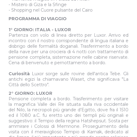
- Mistero di Giza e la Sfinge
- Shopping nel Cuore pulsante del Cairo
PROGRAMMA DI VIAGGIO
1° GIORNO: ITALIA - LUXOR
Partenza con volo di linea diretto per Luxor. Arrivo ed
incontro con il nostro corrispondente di lingua italiana e
disbrigo delle formalità doganali. Trasferimento a bordo
della nave per una crociera di 4 notti con trattamento di
pensione completa, sistemazione nelle cabine riservate.
Cena di benvenuto e pernottamento a bordo.
Curiosità
Luxor sorge sulle rovine dell'antica Tebe. Gli
antichi egizi la chiamavano Waset, che significava "La
Città dello Scettro".
2° GIORNO: LUXOR
Pensione completa a bordo. Trasferimento per visitare
la magnifica Valle dei Re situata sulla riva occidentale
del Nilo, la necropoli più grande d’Egitto, dove fra il 1510
ed il 1080 a.C. fu eretto uno dei templi più originali e
suggestivo: il Tempio della regina Hatshepsut. Sosta per
ammirare i Colossi di Memnone. Proseguimento della
visita con il meraviglioso Tempio di Karnak, dedicato al