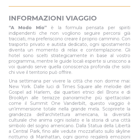
INFORMAZIONI VIAGGIO
“A Modo Mio”
è la formula pensata per spiriti
indipendenti che non vogliono seguire percorsi già
tracciati, ma preferiscono creare il proprio cammino. Con
trasporto privato e autista dedicato, ogni spostamento
diventa un momento di relax e contemplazione. Gli
hotel sono scelti strategicamente in base al vostro
programma, mentre le guide locali esperte si uniscono a
voi quando serve quella conoscenza profonda che solo
chi vive il territorio può offrire.
Una settimana per vivere la città che non dorme mai:
New York. Dalle luci di Times Square alle melodie del
Gospel ad Harlem, dai quartieri etnici del Bronx e di
Brooklyn alle terrazze panoramiche più spettacolari
come il Summit One Vanderbilt, questo viaggio è
un’immersione totale nella grande mela. Scoprirete la
grandezza dell’architettura americana, la diversità
culturale che anima ogni isolato e la storia di una città
simbolo del sogno americano. Dalla Statua della Libertà
a Central Park, fino alle vedute mozzafiato sullo skyline
notturno di Manhattan, ogni giorno regalerà emozioni