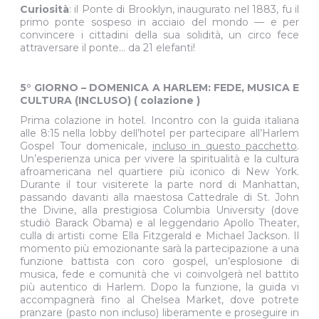
Curiosità
: il Ponte di Brooklyn, inaugurato nel 1883, fu il
primo ponte sospeso in acciaio del mondo — e per
convincere i cittadini della sua solidità, un circo fece
attraversare il ponte… da 21 elefanti!
5° GIORNO – DOMENICA A HARLEM: FEDE, MUSICA E
CULTURA (INCLUSO) ( colazione )
Prima colazione in hotel. Incontro con la guida italiana
alle 8:15 nella lobby dell’hotel per partecipare all’Harlem
Gospel Tour domenicale,
incluso in questo pacchetto
.
Un’esperienza unica per vivere la spiritualità e la cultura
afroamericana nel quartiere più iconico di New York.
Durante il tour visiterete la parte nord di Manhattan,
passando davanti alla maestosa Cattedrale di St. John
the Divine, alla prestigiosa Columbia University (dove
studiò Barack Obama) e al leggendario Apollo Theater,
culla di artisti come Ella Fitzgerald e Michael Jackson. Il
momento più emozionante sarà la partecipazione a una
funzione battista con coro gospel, un’esplosione di
musica, fede e comunità che vi coinvolgerà nel battito
più autentico di Harlem. Dopo la funzione, la guida vi
accompagnerà fino al Chelsea Market, dove potrete
pranzare (pasto non incluso) liberamente e proseguire in