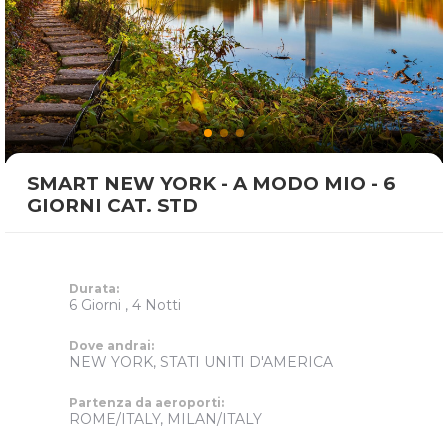
SMART NEW YORK - A MODO MIO - 6
GIORNI CAT. STD
Durata:
6 Giorni , 4 Notti
Dove andrai:
NEW YORK, STATI UNITI D'AMERICA
Partenza da aeroporti:
ROME/ITALY, MILAN/ITALY