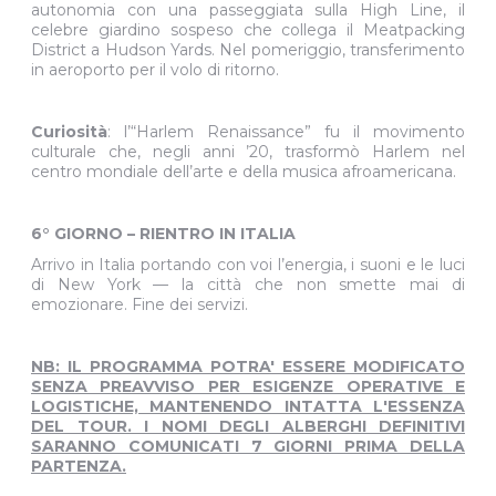
autonomia con una passeggiata sulla High Line, il
celebre giardino sospeso che collega il Meatpacking
District a Hudson Yards. Nel pomeriggio, transferimento
in aeroporto per il volo di ritorno.
Curiosità
: l’“Harlem Renaissance” fu il movimento
culturale che, negli anni ’20, trasformò Harlem nel
centro mondiale dell’arte e della musica afroamericana.
6° GIORNO – RIENTRO IN ITALIA
Arrivo in Italia portando con voi l’energia, i suoni e le luci
di New York — la città che non smette mai di
emozionare. Fine dei servizi.
NB: IL PROGRAMMA POTRA' ESSERE MODIFICATO
SENZA PREAVVISO PER ESIGENZE OPERATIVE E
LOGISTICHE, MANTENENDO INTATTA L'ESSENZA
DEL TOUR. I NOMI DEGLI ALBERGHI DEFINITIVI
SARANNO COMUNICATI 7 GIORNI PRIMA DELLA
PARTENZA.