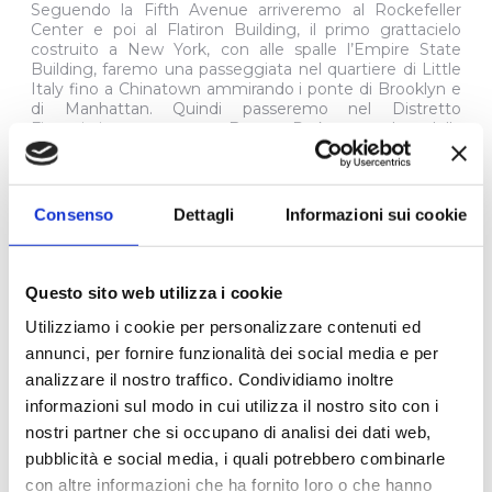
Seguendo la Fifth Avenue arriveremo al Rockefeller
Center e poi al Flatiron Building, il primo grattacielo
costruito a New York, con alle spalle l’Empire State
Building, faremo una passeggiata nel quartiere di Little
Italy fino a Chinatown ammirando i ponte di Brooklyn e
di Manhattan. Quindi passeremo nel Distretto
Finanziario e una sosta a Battery Park con veduta della
Statua della Libertà, ultima tappa al World Trade Center
e termineremo il tour in hotel. Pasti liberi e
pernottamento in hotel.
Consenso
Dettagli
Informazioni sui cookie
3° GIORNO – GIORNATA LIBERA PER ESCURSIONI
FACOLTATIVE ( non incluse ) ( colazione )
Questo sito web utilizza i cookie
Prima colazione in hotel. Intera giornata libera per
scoprire la New York più autentica, al di là dei grattacieli
Utilizziamo i cookie per personalizzare contenuti ed
di Manhattan. Consigliamo il celebre “Tour dei Contrasti”
annunci, per fornire funzionalità dei social media e per
( non incluso ), un viaggio affascinante nei quartieri che
raccontano la vera anima della città: il Bronx, culla
analizzare il nostro traffico. Condividiamo inoltre
dell’hip-hop e sede dello Yankee Stadium; il Queens,
informazioni sul modo in cui utilizza il nostro sito con i
straordinario mosaico culturale dove si parlano oltre 200
nostri partner che si occupano di analisi dei dati web,
lingue; e Brooklyn, cuore creativo della città, con i suoi
murales, mercatini e comunità artistiche. Nel
pubblicità e social media, i quali potrebbero combinarle
pomeriggio potrete proseguire in autonomia
con altre informazioni che ha fornito loro o che hanno