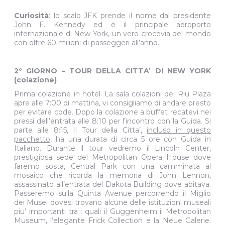
Curiosità
: lo scalo JFK prende il nome dal presidente
John F. Kennedy ed è il principale aeroporto
internazionale di New York, un vero crocevia del mondo
con oltre 60 milioni di passeggeri all’anno.
2° GIORNO – TOUR DELLA CITTA’ DI NEW YORK
(colazione)
Prima colazione in hotel. La sala colazioni del Riu Plaza
apre alle 7:00 di mattina, vi consigliamo di andare presto
per evitare code. Dopo la colazione a buffet recatevi nei
pressi dell’entrata alle 8:10 per l’incontro con la Guida. Si
parte alle 8:15, Il Tour della Citta’,
incluso in questo
pacchetto
, ha una durata di circa 5 ore con Guida in
Italiano. Durante il tour vedremo il Lincoln Center,
prestigiosa sede del Metropolitan Opera House dove
faremo sosta, Central Park con una camminata al
mosaico che ricorda la memoria di John Lennon,
assassinato all’entrata del Dakota Building dove abitava.
Passeremo sulla Quinta Avenue percorrendo il Miglio
dei Musei dovesi trovano alcune delle istituzioni museali
piu’ importanti tra i quali il Guggenheim il Metropolitan
Museum, l’elegante Frick Collection e la Neue Galerie.