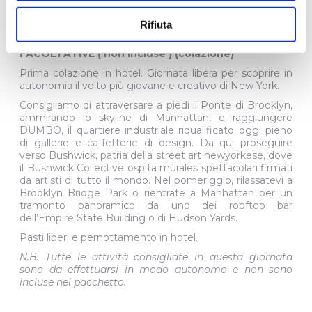
attraversò… con 21 elefanti!
Rifiuta
4° GIORNO – GIORNATA LIBERA PER ESCURSIONI
FACOLTATIVE ( non incluse ) (colazione)
Prima colazione in hotel. Giornata libera per scoprire in
autonomia il volto più giovane e creativo di New York.
Consigliamo di attraversare a piedi il Ponte di Brooklyn,
ammirando lo skyline di Manhattan, e raggiungere
DUMBO, il quartiere industriale riqualificato oggi pieno
di gallerie e caffetterie di design. Da qui proseguire
verso Bushwick, patria della street art newyorkese, dove
il Bushwick Collective ospita murales spettacolari firmati
da artisti di tutto il mondo. Nel pomeriggio, rilassatevi a
Brooklyn Bridge Park o rientrate a Manhattan per un
tramonto panoramico da uno dei rooftop bar
dell’Empire State Building o di Hudson Yards.
Pasti liberi e pernottamento in hotel.
N.B. Tutte le attività consigliate in questa giornata
sono da effettuarsi in modo autonomo e non sono
incluse nel pacchetto.