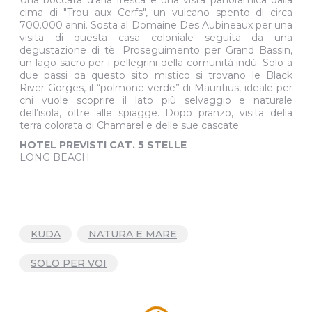
Una boccata d'aria fresca e una vista panoramica dalla
cima di "Trou aux Cerfs", un vulcano spento di circa
700.000 anni. Sosta al Domaine Des Aubineaux per una
visita di questa casa coloniale seguita da una
degustazione di tè. Proseguimento per Grand Bassin,
un lago sacro per i pellegrini della comunità indù. Solo a
due passi da questo sito mistico si trovano le Black
River Gorges, il “polmone verde” di Mauritius, ideale per
chi vuole scoprire il lato più selvaggio e naturale
dell’isola, oltre alle spiagge. Dopo pranzo, visita della
terra colorata di Chamarel e delle sue cascate.
HOTEL PREVISTI CAT. 5 STELLE
LONG BEACH
KUDA
NATURA E MARE
SOLO PER VOI