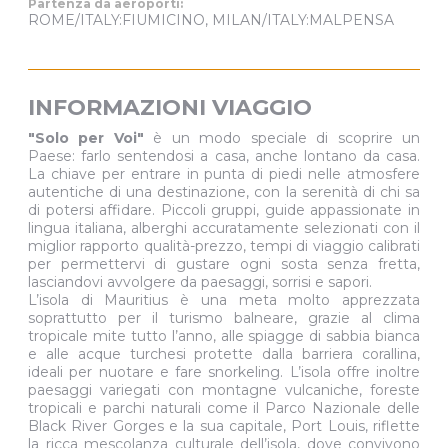
Partenza da aeroporti:
ROME/ITALY:FIUMICINO, MILAN/ITALY:MALPENSA
INFORMAZIONI VIAGGIO
"Solo per Voi"
è un modo speciale di scoprire un
Paese: farlo sentendosi a casa, anche lontano da casa.
La chiave per entrare in punta di piedi nelle atmosfere
autentiche di una destinazione, con la serenità di chi sa
di potersi affidare. Piccoli gruppi, guide appassionate in
lingua italiana, alberghi accuratamente selezionati con il
miglior rapporto qualità-prezzo, tempi di viaggio calibrati
per permettervi di gustare ogni sosta senza fretta,
lasciandovi avvolgere da paesaggi, sorrisi e sapori.
L’isola di Mauritius è una meta molto apprezzata
soprattutto per il turismo balneare, grazie al clima
tropicale mite tutto l’anno, alle spiagge di sabbia bianca
e alle acque turchesi protette dalla barriera corallina,
ideali per nuotare e fare snorkeling. L’isola offre inoltre
paesaggi variegati con montagne vulcaniche, foreste
tropicali e parchi naturali come il Parco Nazionale delle
Black River Gorges e la sua capitale, Port Louis, riflette
la ricca mescolanza culturale dell’isola, dove convivono