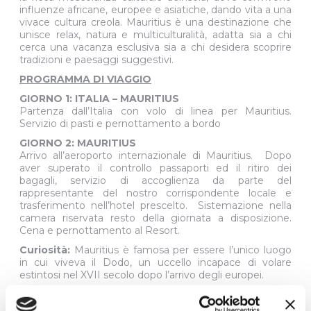
influenze africane, europee e asiatiche, dando vita a una
vivace cultura creola. Mauritius è una destinazione che
unisce relax, natura e multiculturalità, adatta sia a chi
cerca una vacanza esclusiva sia a chi desidera scoprire
tradizioni e paesaggi suggestivi.
PROGRAMMA DI VIAGGIO
GIORNO 1: ITALIA – MAURITIUS
Partenza dall’Italia con volo di linea per Mauritius.
Servizio di pasti e pernottamento a bordo
GIORNO 2: MAURITIUS
Arrivo all’aeroporto internazionale di Mauritius. Dopo
aver superato il controllo passaporti ed il ritiro dei
bagagli, servizio di accoglienza da parte del
rappresentante del nostro corrispondente locale e
trasferimento nell’hotel prescelto. Sistemazione nella
camera riservata resto della giornata a disposizione.
Cena e pernottamento al Resort.
Curiosità:
Mauritius è famosa per essere l’unico luogo
in cui viveva il Dodo, un uccello incapace di volare
estintosi nel XVII secolo dopo l’arrivo degli europei.
GIORNO 3 – 8 : MAURITIUS
Giornate a completa disposizione da dedicare al relax,