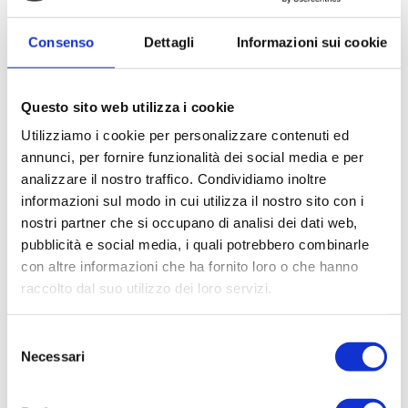
attività balneari e visite individuali nell’Isola. Servizio di
mezza pensione in hotel.
Consenso
Dettagli
Informazioni sui cookie
Curiosità:
Mauritius è conosciuta anche come
la
“Terra dei Sette Colori”.
Una delle attrazioni più
curiose, infatti è a Chamarel Seven Colored Earths, dove
le dune di sabbia assumono sfumature naturali diverse
Questo sito web utilizza i cookie
(rosso, viola, giallo, blu).
Utilizziamo i cookie per personalizzare contenuti ed
GIORNO 9: MAURITIUS – ITALIA
annunci, per fornire funzionalità dei social media e per
Prima colazione a buffet in hotel. In mattinata, rilascio
della stanza entro le ore 12.00. A tempo debito,
analizzare il nostro traffico. Condividiamo inoltre
incontro con un incaricato e trasferimento in aeroporto
informazioni sul modo in cui utilizza il nostro sito con i
in tempo per le operazioni d’imbarco sul volo per il
nostri partner che si occupano di analisi dei dati web,
rientro in Italia
pubblicità e social media, i quali potrebbero combinarle
GIORNO 10: ITALIA
con altre informazioni che ha fornito loro o che hanno
Arrivo in Italia e fine dei servizi
raccolto dal suo utilizzo dei loro servizi.
NOTA: DURANTE IL SOGGIORNO, E’ POSSIBILE
EFFETTUARE ESCURSIONI CON GUIDA
MULTILINGUE, ANCHE IN ITALANO
Selezione
KUDA CONSIGLIA:
Necessari
del
- Intera giornata: una giornata all'Ile aux Cerfs (con
consenso
pranzo) Si effettua la Domenica/ Martedì/ Venerdì.