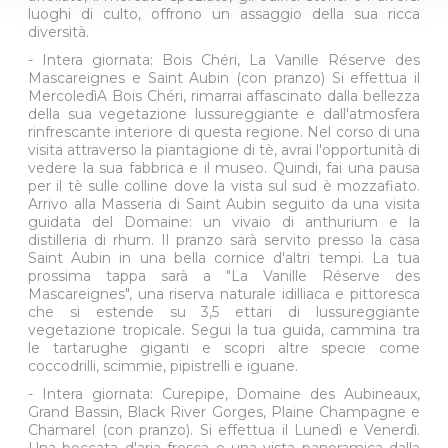
luoghi di culto, offrono un assaggio della sua ricca
diversità.
- Intera giornata: Bois Chéri, La Vanille Réserve des
Mascareignes e Saint Aubin (con pranzo) Si effettua il
MercoledìA Bois Chéri, rimarrai affascinato dalla bellezza
della sua vegetazione lussureggiante e dall'atmosfera
rinfrescante interiore di questa regione. Nel corso di una
visita attraverso la piantagione di tè, avrai l'opportunità di
vedere la sua fabbrica e il museo. Quindi, fai una pausa
per il tè sulle colline dove la vista sul sud è mozzafiato.
Arrivo alla Masseria di Saint Aubin seguito da una visita
guidata del Domaine: un vivaio di anthurium e la
distilleria di rhum. Il pranzo sarà servito presso la casa
Saint Aubin in una bella cornice d'altri tempi. La tua
prossima tappa sarà a "La Vanille Réserve des
Mascareignes", una riserva naturale idilliaca e pittoresca
che si estende su 3,5 ettari di lussureggiante
vegetazione tropicale. Segui la tua guida, cammina tra
le tartarughe giganti e scopri altre specie come
coccodrilli, scimmie, pipistrelli e iguane.
- Intera giornata: Curepipe, Domaine des Aubineaux,
Grand Bassin, Black River Gorges, Plaine Champagne e
Chamarel (con pranzo). Si effettua il Lunedì e Venerdì.