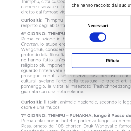
Thimphu, città custode di un raro equilibrio tra tradiz
che hanno raccolto dal suo uti
camere riservate e tempo a disposizione per passeggiar
diretto dal famoso vigile con guanti bianchi.
Selezione
Curiosità:
Thimphu è l’unica capitale al mondo senz
respinto dagli abitanti!
Necessari
del
consenso
6° GIORNO: THIMPU tra Divinità, arte e tradizioni
Prima colazione in hotel. Incontro con la guida e p
Chorten
, lo stupa eretto in memoria del Terzo Re 
Wangchuk, considerato il padre del Bhutan moderno. All’
profondi della filosofia buddhista, mentre all’esterno l
ne hanno fatto un’icona nazionale. Restaurato nel 
Rifiuta
religioso più imponente del Bhutan. Proseguimento f
sguardo l’intera valle e rendere omaggio alla statua d
prosegue con il Takin Preserve, casa dell’insolito a
culturali svelano l’arte della tessitura, le tredici art
pomeriggio, la visita al maestoso Trashichhoedzong
giornata con una nota solenne.
Curiosità:
Il takin, animale nazionale, secondo la 
capra e una mucca!
7° GIORNO: THIMPU – PUNAKHA, lungo il Passo de
Prima colazione in hotel e partenza lungo un perc
Pass, ornato dai 108 chorten Druk Wangyal e famoso 