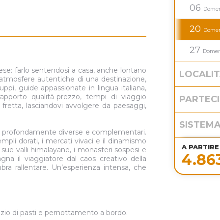
06
4.869,00 €
a partire da:
Domen
20
5.065,00 €
a partire da:
a
Domen
27
Domen
se: farlo sentendosi a casa, anche lontano
LOCALI
e atmosfere autentiche di una destinazione,
ruppi, guide appassionate in lingua italiana,
rapporto qualità-prezzo, tempi di viaggio
PARTECI
 fretta, lasciandovi avvolgere da paesaggi,
SISTEM
a profondamente diverse e complementari.
mpli dorati, i mercati vivaci e il dinamismo
A PARTIRE
 sue valli himalayane, i monasteri sospesi e
4.86
agna il viaggiatore dal caos creativo della
ra rallentare. Un’esperienza intensa, che
vizio di pasti e pernottamento a bordo.