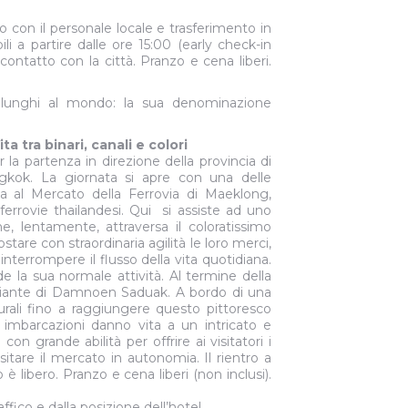
o con il personale locale e trasferimento in
li a partire dalle ore 15:00 (early check-in
ontatto con la città. Pranzo e cena liberi.
 lunghi al mondo: la sua denominazione
tra binari, canali e colori
la partenza in direzione della provincia di
kok. La giornata si apre con una delle
ita al Mercato della Ferrovia di Maeklong,
 ferrovie thailandesi. Qui si assiste ad uno
e, lentamente, attraversa il coloratissimo
stare con straordinaria agilità le loro merci,
nterrompere il flusso della vita quotidiana.
e la sua normale attività. Al termine della
eggiante di Damnoen Saduak. A bordo di una
rurali fino a raggiungere questo pittoresco
 imbarcazioni danno vita a un intricato e
con grande abilità per offrire ai visitatori i
isitare il mercato in autonomia. Il rientro a
libero. Pranzo e cena liberi (non inclusi).
affico e dalla posizione dell’hotel.