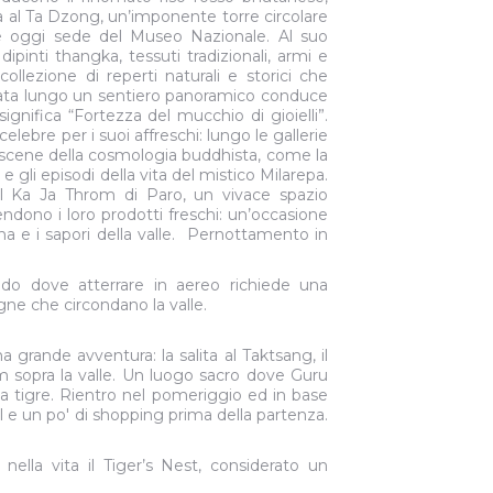
ta al Ta Dzong, un’imponente torre circolare
 e oggi sede del Museo Nazionale. Al suo
dipinti thangka, tessuti tradizionali, armi e
ollezione di reperti naturali e storici che
iata lungo un sentiero panoramico conduce
gnifica “Fortezza del mucchio di gioielli”.
ebre per i suoi affreschi: lungo le gallerie
o scene della cosmologia buddhista, come la
 gli episodi della vita del mistico Milarepa.
il Ka Ja Throm di Paro, un vivace spazio
ndono i loro prodotti freschi: un’occasione
na e i sapori della valle. Pernottamento in
do dove atterrare in aereo richiede una
agne che circondano la valle.
 grande avventura: la salita al Taktsang, il
 sopra la valle. Un luogo sacro dove Guru
a tigre. Rientro nel pomeriggio ed in base
tel e un po' di shopping prima della partenza.
ella vita il Tiger’s Nest, considerato un