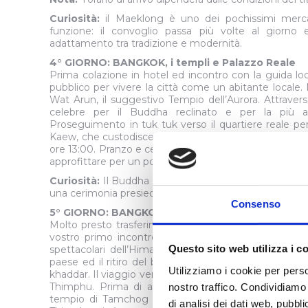
Curiosità:
il Maeklong è uno dei pochissimi merca
funzione: il convoglio passa più volte al giorn
adattamento tra tradizione e modernità.
4° GIORNO: BANGKOK, i templi e Palazzo Reale
Prima colazione in hotel ed incontro con la guida loc
pubblico per vivere la città come un abitante locale
Wat Arun, il suggestivo Tempio dell’Aurora. Attraver
celebre per il Buddha reclinato e per la più a
Proseguimento in tuk tuk verso il quartiere reale pe
Kaew, che custodisce il venerato Buddha di Smeraldo.
ore 13:00. Pranzo e cena liberi. Pomeriggio a disposiz
approfittare per un po' si shopping. Pernottamento in 
Curiosità:
Il Buddha di Smeraldo cambia mantello tre v
una cerimonia presieduta dal Re.
Consenso
5° GIORNO: BANGKOK – PARO – THIMPU, benvenut
Molto presto trasferimento in aeroporto in tempo utile
vostro primo incontro con il Bhutan avviene già in 
Questo sito web utilizza i c
spettacolari dell’Himalaya. All’arrivo, dopo il disbrig
paese ed il ritiro del bagaglio, sarete accolti dal ns c
Utilizziamo i cookie per perso
khaddar. Il viaggio verso Thimpu, prosegue lungo la val
Thimphu. Prima di arrivare al capoluogo, si attrave
nostro traffico. Condividiamo 
tempio di Tamchog Lhakhang, opera del leggendar
di analisi dei dati web, pubbl