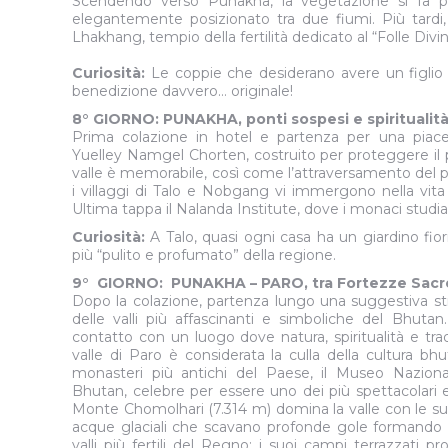
Scendendo verso Punakha, la vegetazione si fa p
elegantemente posizionato tra due fiumi. Più tardi,
Lhakhang, tempio della fertilità dedicato al “Folle Divin
Curiosità:
Le coppie che desiderano avere un figlio
benedizione davvero… originale!
8° GIORNO: PUNAKHA, ponti sospesi e spiritualità n
Prima colazione in hotel e partenza per una pi
Yuelley Namgel Chorten, costruito per proteggere il p
valle è memorabile, così come l’attraversamento del
i villaggi di Talo e Nobgang vi immergono nella vita r
Ultima tappa il Nalanda Institute, dove i monaci stu
Curiosità:
A Talo, quasi ogni casa ha un giardino fior
più “pulito e profumato” della regione.
9° GIORNO: PUNAKHA – PARO, tra Fortezze Sacre, 
Dopo la colazione, partenza lungo una suggestiva s
delle valli più affascinanti e simboliche del Bhutan
contatto con un luogo dove natura, spiritualità e tr
valle di Paro è considerata la culla della cultura bh
monasteri più antichi del Paese, il Museo Nazional
Bhutan, celebre per essere uno dei più spettacolari
Monte Chomolhari (7.314 m) domina la valle con le su
acque glaciali che scavano profonde gole formando i
valli più fertili del Regno: i suoi campi terrazzati 