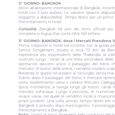
2° GIORNO: BANGKOK
Arrivo all’aeroporto internazionale di Bangkok, incontr
hotel con il solo autista. Le camere saranno disponibi
soggetto a disponibilità). Tempo libero per un primo c
Pernottamento in hotel.
Curiosità
:
Bangkok ha uno dei nomi ufficiali più
completa in lingua thai conta oltre 160 lettere.
3° GIORNO: BANGKOK, dove i Mercati Prendono Vita 
Prima colazione in hotel ed incontro con la guida per 
Samut Songkhram, situata a circa 70 km da Bang
esperienze più sorprendenti della Thailandia: la vis
costruito lungo i binari di una linea secondaria delle
spettacolo davvero unico: il passaggio del treno ch
mercato. Al suono della sirena, i venditori iniziano a spo
liberando lo spazio necessario al convoglio senza mai i
Subito dopo il passaggio del treno, il mercato riprend
visita, trasferimento verso il celebre Mercato Gall
tipica motolancia, si naviga lungo gli esotici canali 
mercato sull’acqua. Lungo il percorso, le numerose
vivace viavai, nel quale le venditrici locali si muovono 
propri prodotti. Una volta arrivati, tempo libero per v
Bangkok è previsto dopo mezzogiorno. Il pomeriggio è 
Pernottamento a Bangkok.
Nota:
l’orario di arrivo dipenderà dalle condizioni del tr