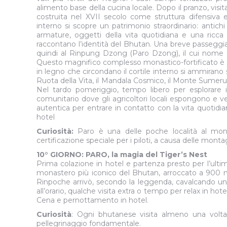
alimento base della cucina locale. Dopo il pranzo, visi
costruita nel XVII secolo come struttura difensiva
interno si scopre un patrimonio straordinario: antichi 
armature, oggetti della vita quotidiana e una ricca c
raccontano l’identità del Bhutan. Una breve passegg
quindi al Rinpung Dzong (Paro Dzong), il cui nome si
Questo magnifico complesso monastico-fortificato è cel
in legno che circondano il cortile interno si ammiran
Ruota della Vita, il Mandala Cosmico, il Monte Sumeru e
Nel tardo pomeriggio, tempo libero per esplorare 
comunitario dove gli agricoltori locali espongono e ve
autentica per entrare in contatto con la vita quotidia
hotel
Curiosità:
Paro è una delle poche località al mon
certificazione speciale per i piloti, a causa delle mont
10° GIORNO: PARO, la magia del Tiger’s Nest
Prima colazione in hotel e partenza presto per l’ultima
monastero più iconico del Bhutan, arroccato a 900 m
Rinpoche arrivò, secondo la leggenda, cavalcando un
all’orario, qualche visita extra o tempo per relax in ho
Cena e pernottamento in hotel.
Curiosità
: Ogni bhutanese visita almeno una volta n
pellegrinaggio fondamentale.