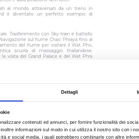
ti al mondo attraversati da un treno in
o ed è diventato un perfetto esempio di
ale. Trasferimento con Sky-train e battello
. Navigazione sul fiume Chao Phraya fino al
samento del fiume per visitare il Wat Pho,
ntica scuola di massaggio thailandese.
r la visita del Grand Palace e del Wat Phra
 Rientro in hotel in autonomia intorno alle
ione per proseguire le visite in autonomia o
hotel.
olte l’anno, in base alla stagione, durante
Dettagli
i nel Regno del drago tonante
 per la partenza del volo per il Bhutan. Il
volo, un’esperienza considerata tra le più
ookie
o delle formalità doganali per l’ingresso nel
orrispondete locale con il tradizionale tashi
nalizzare contenuti ed annunci, per fornire funzionalità dei socia
le di Paro fino all’incontro dei fiumi Paro e
rsa il ponte sospeso in ferro che porta al
inoltre informazioni sul modo in cui utilizza il nostro sito con i 
io ingegnere Thangtong Gyalpo. Arrivo a
icità e social media, i quali potrebbero combinarle con altre inform