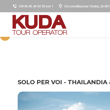
+39 06 45.49.92.92 ext 1
Circonvallazione Clodia, 26 001
SOLO PER VOI - THAILANDIA 