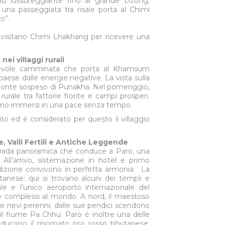
iù lussureggiante fino al grande Dzong,
 una passeggiata tra risaie porta al Chimi
o”.
 visitano Chimi Lhakhang per ricevere una
ei villaggi rurali
acevole camminata che porta al Khamsum
aese dalle energie negative. La vista sulla
 ponte sospeso di Punakha. Nel pomeriggio,
urale tra fattorie fiorite e campi prosperi.
diano immersi in una pace senza tempo.
ito ed è considerato per questo il villaggio
Valli Fertili e Antiche Leggende
trada panoramica che conduce a Paro, una
. All’arrivo, sistemazione in hotel e primo
adizione convivono in perfetta armonia. La
utanese: qui si trovano alcuni dei templi e
e e l’unico aeroporto internazionale del
 e complessi al mondo. A nord, il maestoso
e nevi perenni; dalle sue pendici scendono
l fiume Pa Chhu. Paro è inoltre una delle
producono il rinomato riso rosso bhutanese,