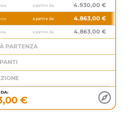
04
4.930,00 €
a partire da:
ica
Do
18
4.863,00 €
a partire da:
ica
Dom
25
4.863,00 €
a partire da:
ica
Do
TÀ PARTENZA
PANTI
AZIONE
 DA:
3,00 €