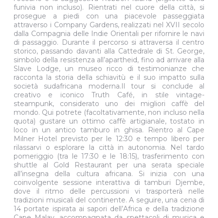
funivia non incluso). Rientrati nel cuore della città, si
prosegue a piedi con una piacevole passeggiata
attraverso i Company Gardens, realizzati nel XVII secolo
dalla Compagnia delle Indie Orientali per rifornire le navi
di passaggio. Durante il percorso si attraversa il centro
storico, passando davanti alla Cattedrale di St. George,
simbolo della resistenza all’apartheid, fino ad arrivare alla
Slave Lodge, un museo ricco di testimonianze che
racconta la storia della schiavitù e il suo impatto sulla
società sudafricana moderna.Il tour si conclude al
creativo e iconico Truth Café, in stile vintage-
steampunk, considerato uno dei migliori caffè del
mondo. Qui potrete (facoltativamente, non incluso nella
quota) gustare un ottimo caffè artigianale, tostato in
loco in un antico tamburo in ghisa. Rientro al Cape
Milner Hotel previsto per le 12:30 e tempo libero per
rilassarvi o esplorare la città in autonomia. Nel tardo
pomeriggio (tra le 17:30 e le 18:15), trasferimento con
shuttle al Gold Restaurant per una serata speciale
all’insegna della cultura africana. Si inizia con una
coinvolgente sessione interattiva di tamburi Djembe,
dove il ritmo delle percussioni vi trasporterà nelle
tradizioni musicali del continente. A seguire, una cena di
14 portate ispirata ai sapori dell’Africa e della tradizione
Cape Malay, accompagnata da spettacoli di musica e