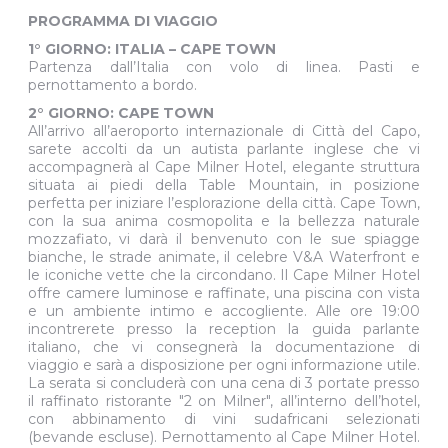
PROGRAMMA DI VIAGGIO
1° GIORNO: ITALIA – CAPE TOWN
Partenza dall’Italia con volo di linea. Pasti e
pernottamento a bordo.
2° GIORNO: CAPE TOWN
All’arrivo all’aeroporto internazionale di Città del Capo,
sarete accolti da un autista parlante inglese che vi
accompagnerà al Cape Milner Hotel, elegante struttura
situata ai piedi della Table Mountain, in posizione
perfetta per iniziare l’esplorazione della città. Cape Town,
con la sua anima cosmopolita e la bellezza naturale
mozzafiato, vi darà il benvenuto con le sue spiagge
bianche, le strade animate, il celebre V&A Waterfront e
le iconiche vette che la circondano. Il Cape Milner Hotel
offre camere luminose e raffinate, una piscina con vista
e un ambiente intimo e accogliente. Alle ore 19:00
incontrerete presso la reception la guida parlante
italiano, che vi consegnerà la documentazione di
viaggio e sarà a disposizione per ogni informazione utile.
La serata si concluderà con una cena di 3 portate presso
il raffinato ristorante "2 on Milner", all’interno dell’hotel,
con abbinamento di vini sudafricani selezionati
(bevande escluse). Pernottamento al Cape Milner Hotel.