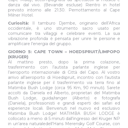
danza dal vivo. (Bevande escluse) Rientro in hotel
previsto intorno alle 21:30. Pernottamento al Cape
Milner Hotel.
Curiosità:
Il tamburo Djembe, originario dell’Africa
occidentale, è uno strumento sacro usato per
comunicare tra villaggi e celebrare eventi. La sua
vibrazione profonda è pensata per unire le persone e
amplificare l’energia del gruppo.
GIORNO 5: CAPE TOWN – HOEDSPRUIT/LIMPOPO
(KRUGER)
Al mattino presto, dopo la prima colazione,
trasferimento con l’autista parlante inglese per
l’aeroporto internazionale di Città del Capo. Al vostro
arrivo all’aeroporto di Hoedspruit, incontro con l’autista
parlante inglese per il trasferimento via terra fino al
Matimba Bush Lodge (circa 95 Km, 90 minuti). Sarete
accolti da Daniela ed Alberto, proprietari del Matimba
Bush Lodge, guida/ranger (Alberto) e fotografa
(Daniela), professionisti e grandi esperti dei safari ed
esperienze locali. Benvenuti nel nuovo ed esclusivo
Matimba Bush Lodge! MATIMBA BUSH LODGE è
collocato a meno di 5 minuti dall’ingresso del Kruger NP
in un’area naturaledell’Hans Merensky Golf Course, con