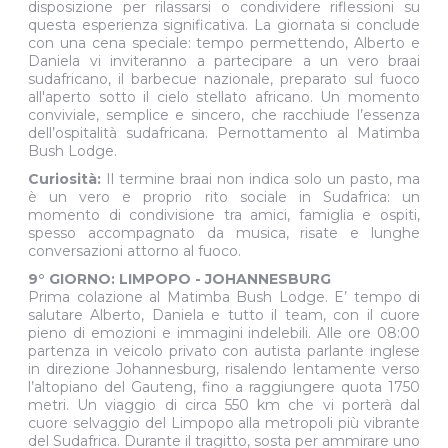
disposizione per rilassarsi o condividere riflessioni su
questa esperienza significativa. La giornata si conclude
con una cena speciale: tempo permettendo, Alberto e
Daniela vi inviteranno a partecipare a un vero braai
sudafricano, il barbecue nazionale, preparato sul fuoco
all'aperto sotto il cielo stellato africano. Un momento
conviviale, semplice e sincero, che racchiude l’essenza
dell’ospitalità sudafricana. Pernottamento al Matimba
Bush Lodge.
Curiosità:
Il termine braai non indica solo un pasto, ma
è un vero e proprio rito sociale in Sudafrica: un
momento di condivisione tra amici, famiglia e ospiti,
spesso accompagnato da musica, risate e lunghe
conversazioni attorno al fuoco.
9° GIORNO: LIMPOPO - JOHANNESBURG
Prima colazione al Matimba Bush Lodge. E’ tempo di
salutare Alberto, Daniela e tutto il team, con il cuore
pieno di emozioni e immagini indelebili. Alle ore 08:00
partenza in veicolo privato con autista parlante inglese
in direzione Johannesburg, risalendo lentamente verso
l’altopiano del Gauteng, fino a raggiungere quota 1750
metri. Un viaggio di circa 550 km che vi porterà dal
cuore selvaggio del Limpopo alla metropoli più vibrante
del Sudafrica. Durante il tragitto, sosta per ammirare uno