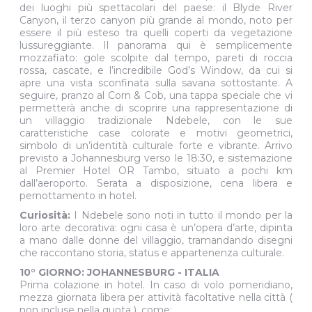
dei luoghi più spettacolari del paese: il Blyde River
Canyon, il terzo canyon più grande al mondo, noto per
essere il più esteso tra quelli coperti da vegetazione
lussureggiante. Il panorama qui è semplicemente
mozzafiato: gole scolpite dal tempo, pareti di roccia
rossa, cascate, e l’incredibile God’s Window, da cui si
apre una vista sconfinata sulla savana sottostante. A
seguire, pranzo al Corn & Cob, una tappa speciale che vi
permetterà anche di scoprire una rappresentazione di
un villaggio tradizionale Ndebele, con le sue
caratteristiche case colorate e motivi geometrici,
simbolo di un’identità culturale forte e vibrante. Arrivo
previsto a Johannesburg verso le 18:30, e sistemazione
al Premier Hotel OR Tambo, situato a pochi km
dall’aeroporto. Serata a disposizione, cena libera e
pernottamento in hotel.
Curiosità:
I Ndebele sono noti in tutto il mondo per la
loro arte decorativa: ogni casa è un’opera d’arte, dipinta
a mano dalle donne del villaggio, tramandando disegni
che raccontano storia, status e appartenenza culturale.
10° GIORNO: JOHANNESBURG - ITALIA
Prima colazione in hotel. In caso di volo pomeridiano,
mezza giornata libera per attività facoltative nella città (
non incluse nella quota ), come: