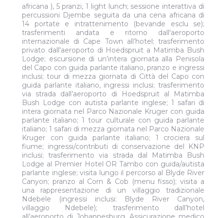
africana ), 5 pranzi, 1 light lunch; sessione interattiva di
percussioni Djembe seguita da una cena africana di
14 portate e intrattenimento (bevande esclu se);
trasferimenti andata e ritorno dall'aeroporto
internazionale di Cape Town all’hotel; trasferimento
privato dall'aeroporto di Hoedspruit a Matimba Bush
Lodge; escursione di un’intera giornata alla Penisola
del Capo con guida parlante italiano, pranzo e ingressi
inclusi; tour di mezza giornata di Città del Capo con
guida parlante italiano, ingressi inclusi; trasferimento
via strada dall’aeroporto di Hoedspruit al Matimba
Bush Lodge con autista parlante inglese; 1 safari di
intera giornata nel Parco Nazionale Kruger con guida
parlante italiano; 1 tour culturale con guida parlante
italiano; 1 safari di mezza giornata nel Parco Nazionale
Kruger con guida parlante italiano; 1 crociera sul
fiume; ingressi/contributi di conservazione del KNP
inclusi; trasferimento via strada dal Matimba Bush
Lodge al Premier Hotel OR Tambo con guida/autista
parlante inglese; visita lungo il percorso al Blyde River
Canyon; pranzo al Corn & Cob (menu fisso); visita a
una rappresentazione di un villaggio tradizionale
Ndebele (ingressi inclusi: Blyde River Canyon,
villaggio Ndebele); trasferimento dall’hotel
all’aeroporto di Johannesburg. Assicurazione medico