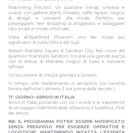
Maboneng Precinct: Un quartiere trendy, creativo e
vivace, con gallerie d’arte, murales, caffè hipster, negozi
di design e ristoranti alla moda. Perfetto per
passeggiare, fare shopping di artigianato e assaggiare
cibo locale in modo informale.
Visita all’Apartheid Museum: uno dei musei più
significativi di tutta l’Africa del Sud;
Nelson Mandela Square & Sandton City: Nel cuore del
quartiere finanziario Sandton, troverai una grande piazza
con la statua di Mandela, negozi di lusso e ristoranti
raffinati.
Un’escursione di mezza giornata a Soweto.
In tempo utile trasferimento in aeroporto con navetta
fornita dall’hotel ( almeno 3 ore prima della decollo ).
11° GIORNO: ARRIVO IN ITALIA
Arrivo in Italia, portando con voi i ricordi e le esperienze
di un viaggio indimenticabile attraverso il Sudafrica. Fine
dei servizi.
NB: IL PROGRAMMA POTRA' ESSERE MODIFICATO
SENZA PREAVVISO PER ESIGENZE OPERATIVE E
LOGISTICHE, MANTENENDO INTATTA L'ESSENZA