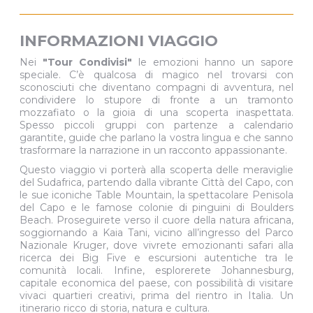
INFORMAZIONI VIAGGIO
Nei
"Tour Condivisi"
le emozioni hanno un sapore
speciale. C’è qualcosa di magico nel trovarsi con
sconosciuti che diventano compagni di avventura, nel
condividere lo stupore di fronte a un tramonto
mozzafiato o la gioia di una scoperta inaspettata.
Spesso piccoli gruppi con partenze a calendario
garantite, guide che parlano la vostra lingua e che sanno
trasformare la narrazione in un racconto appassionante.
Questo viaggio vi porterà alla scoperta delle meraviglie
del Sudafrica, partendo dalla vibrante Città del Capo, con
le sue iconiche Table Mountain, la spettacolare Penisola
del Capo e le famose colonie di pinguini di Boulders
Beach. Proseguirete verso il cuore della natura africana,
soggiornando a Kaia Tani, vicino all’ingresso del Parco
Nazionale Kruger, dove vivrete emozionanti safari alla
ricerca dei Big Five e escursioni autentiche tra le
comunità locali. Infine, esplorerete Johannesburg,
capitale economica del paese, con possibilità di visitare
vivaci quartieri creativi, prima del rientro in Italia. Un
itinerario ricco di storia, natura e cultura.