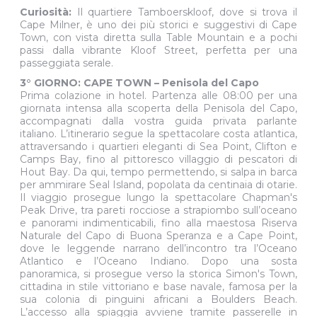
Curiosità:
Il quartiere Tamboerskloof, dove si trova il
Cape Milner, è uno dei più storici e suggestivi di Cape
Town, con vista diretta sulla Table Mountain e a pochi
passi dalla vibrante Kloof Street, perfetta per una
passeggiata serale.
3° GIORNO: CAPE TOWN – Penisola del Capo
Prima colazione in hotel. Partenza alle 08:00 per una
giornata intensa alla scoperta della Penisola del Capo,
accompagnati dalla vostra guida privata parlante
italiano. L’itinerario segue la spettacolare costa atlantica,
attraversando i quartieri eleganti di Sea Point, Clifton e
Camps Bay, fino al pittoresco villaggio di pescatori di
Hout Bay. Da qui, tempo permettendo, si salpa in barca
per ammirare Seal Island, popolata da centinaia di otarie.
Il viaggio prosegue lungo la spettacolare Chapman's
Peak Drive, tra pareti rocciose a strapiombo sull’oceano
e panorami indimenticabili, fino alla maestosa Riserva
Naturale del Capo di Buona Speranza e a Cape Point,
dove le leggende narrano dell’incontro tra l’Oceano
Atlantico e l’Oceano Indiano. Dopo una sosta
panoramica, si prosegue verso la storica Simon's Town,
cittadina in stile vittoriano e base navale, famosa per la
sua colonia di pinguini africani a Boulders Beach.
L’accesso alla spiaggia avviene tramite passerelle in