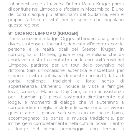
Johannesburg e attraversa l'intero Parco Kruger prima
di confluire nel Limpopo e sfociare in Mozambico. È uno
dei corsi d’acqua più affascinanti del Sudafrica, vero e
proprio “arteria di vita” per le specie che popolano
questa regione.
8° GIORNO: LIMPOPO (KRUGER)
Prima colazione al lodge. Oggi vi attenderà una giornata
diversa, intensa e toccante, dedicata all'incontro con le
persone e le realtà locali del Greater Kruger. In
compagnia di Daniela, guida e ospite italiana che da
anni lavora a stretto contatto con le comunità rurali del
Limpopo, partirete per un tour delle township nei
dintorni. Sarà un’occasione autentica e rispettosa per
scoprire la vita quotidiana di queste comunità, fatta di
sorrisi, resilienza, tradizioni e forte senso di
appartenenza. L’itinerario include la visita a famiglie
locali, scuole, al Matimba Day Care, centro di assistenza
per i bambini più piccoli sostenuto direttamente dal
lodge, e momenti di dialogo che vi aiuteranno a
comprendere meglio le sfide e le speranze di chi vive in
queste aree. Il pranzo sarà servito in un locale tipico,
accompagnato da danze e musica tradizionale, per
immergersi completamente nella cultura locale. Rientro
al lodge nel primo pomeriggio, con tempo a