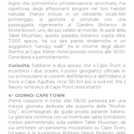
legno che permettono un’osservazione ravvicinata, ma
rispettosa, degli affascinanti pinguini nel loro habitat
naturale. Pranzo incluso in un ristorante locale.Nel
pomeriggio, la giornata si conclude con una
passeggiata rigenerante al Giardino Botanico di
Kirstenbosch, uno dei più celebri al mondo. Ai piedi della
Table Mountain, questo paradiso botanico ospita oltre
7.000 specie, tra cui rare piante endemiche e un
suggestivo “canopy walk” tra le chiome degli alberi.
Rientro al Cape Milner Hotel previsto intorno alle 18:00.
Cena libera e pernottamento.
Curiosità:
Sebbene si dica spesso che a Cape Point si
incontrino i due oceani, il punto geografico ufficiale in
cui si mescolano le correnti dell’Atlantico e dell’Indiano si
trova a Cape Agulhas, circa 150 km più a sud-est. Ma il
fascino simbolico di Cape Point resta intatto!
4° GIORNO: CAPE TOWN
Prima colazione in hotel. Alle 08:00 partenza per una
mezza giornata dedicata alla scoperta della “Mother
City”, accompagnati da guida privata parlante italiano.
La giornata comincia con un’eventuale salita (condizioni
meteo permettendo) sulla celebre Table Mountain, da
cui ammirare un panorama mozzafiato su Cape Town,
l’oceano e la suggestiva Robben Island (biglietto della