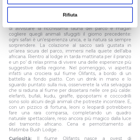
05:15 dal Matimba Bush Lodge (con colazione al sacco)
per un nuovo safari nel Parco Nazionale Kruger, questa
volta in versione mezza giornata, sempre
Rifiuta
accompagnati da una guida esperta parlante italiano. A
bordo del veicolo 4x4 aperto, avrete ancora l’occasione
di avvistare la ricchissima fauna del parco e magari
cogliere quegli animali sfuggiti il giorno precedente:
ogni safari è un’esperienza unica, e la natura sa sempre
sorprendere. La colazione al sacco sarà gustata in
un’area sicura del parco, immersi nella quiete dell’alba
africana. Rientro al lodge in tarda mattinata per il pranzo
e un po’ di relax prima di vivere una delle esperienze più
suggestive della regione. Nel pomeriggio, vi aspetta
infatti una crociera sul fiume Olifants, a bordo di un
battello a fondo piatto. Con un drink in mano e lo
sguardo puntato sulla riva, osserverete la vita selvaggia
che si raduna al fiume per dissetarsi nelle ore più calde:
elefanti, bufali, kudu, giraffe, ippopotami e coccodrilli
sono solo alcuni degli animali che potreste incontrare. E,
con un pizzico di fortuna, leoni o leopardi potrebbero
fare una rara comparsa, completando un quadro
naturale spettacolare, reso ancora più magico dalla luce
del tramonto africano. Cena e pernottamento al
Matimba Bush Lodge .
Curiosità:
Il fiume Olifants nasce a ovest di