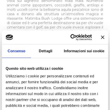
vista sul laghetto denominato Mala Mala. Numerosi
animali come ippopotami, coccodrilli, giraffe, antilopi e
molti uccelli come la bellissima aquila pescatrice sono di
casa e donano alla struttura un’atmosfera magica e
rilassante. Matimba Bush Lodge offre una sistemazione
di classe ed è una perfetta destinazione sia per chi vuole
cimentarsi con il golf, sia per chi vuole invece esplorare il
Kruger e le aree limitrofe ma anche per chi vuole
trascorrere alcune ore rilassanti in riva al lago in
compagnia dei suoi abitanti. Il pomeriggio d’arrivo sarà
all’insegna del relax ed ambientamento al bush
sudafricano, verrà offerto un pranzo leggero, seguito
Consenso
Dettagli
Informazioni sui cookie
dalla cena e dal pernottamento in camera standard al
Matimba Bush Lodge.
6° GIORNO – SAFARI NEL KRUGER NATIONAL PARK
Questo sito web utilizza i cookie
Sveglia prima dell’alba e partenza alle 05:15 dal Matimba
Bush Lodge per una giornata memorabile di foto-safari
Utilizziamo i cookie per personalizzare contenuti ed
nel Parco Nazionale Kruger, accompagnati da Alberto,
annunci, per fornire funzionalità dei social media e per
guida professionista di lingua italiana. La colazione sarà
servita al sacco, preparata con cura dal lodge per
analizzare il nostro traffico. Condividiamo inoltre
gustarla nel cuore del bush. A bordo di un veicolo 4x4
informazioni sul modo in cui utilizza il nostro sito con i
safari, inizierete l’avventura alla ricerca dei Big Five –
nostri partner che si occupano di analisi dei dati web,
leone, leopardo, elefante, rinoceronte e bufalo – e di
tante altre specie iconiche che popolano questa
pubblicità e social media, i quali potrebbero combinarle
immensa riserva. Grazie all’esperienza e alla passione