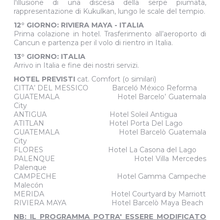
l'illusione di una discesa della serpe piumata,
rappresentazione di Kukulkan, lungo le scale del tempio.
12° GIORNO: RIVIERA MAYA - ITALIA
Prima colazione in hotel. Trasferimento all’aeroporto di
Cancun e partenza per il volo di rientro in Italia.
13° GIORNO: ITALIA
Arrivo in Italia e fine dei nostri servizi.
HOTEL PREVISTI
cat. Comfort (o similari)
CITTA’ DEL MESSICO Barceló México Reforma
GUATEMALA Hotel Barcelo’ Guatemala
City
ANTIGUA Hotel Soleil Antigua
ATITLAN Hotel Porta Del Lago
GUATEMALA Hotel Barcelò Guatemala
City
FLORES Hotel La Casona del Lago
PALENQUE Hotel Villa Mercedes
Palenque
CAMPECHE Hotel Gamma Campeche
Malecón
MERIDA Hotel Courtyard by Marriott
RIVIERA MAYA Hotel Barcelò Maya Beach
NB: IL PROGRAMMA POTRA' ESSERE MODIFICATO