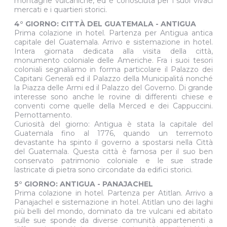
montagne vulcaniche, ed è conosciuta per i suoi vivaci
mercati e i quartieri storici.
4° GIORNO: CITTÀ DEL GUATEMALA - ANTIGUA
Prima colazione in hotel. Partenza per Antigua antica
capitale del Guatemala. Arrivo e sistemazione in hotel.
Intera giornata dedicata alla visita della città,
monumento coloniale delle Americhe. Fra i suoi tesori
coloniali segnaliamo in forma particolare il Palazzo dei
Capitani Generali ed il Palazzo della Municipalitá nonché
la Piazza delle Armi ed il Palazzo del Governo. Di grande
interesse sono anche le rovine di differenti chiese e
conventi come quelle della Merced e dei Cappuccini.
Pernottamento.
Curiosità del giorno: Antigua è stata la capitale del
Guatemala fino al 1776, quando un terremoto
devastante ha spinto il governo a spostarsi nella Città
del Guatemala. Questa città è famosa per il suo ben
conservato patrimonio coloniale e le sue strade
lastricate di pietra sono circondate da edifici storici.
5° GIORNO: ANTIGUA - PANAJACHEL
Prima colazione in hotel. Partenza per Atitlan. Arrivo a
Panajachel e sistemazione in hotel. Atitlan uno dei laghi
più belli del mondo, dominato da tre vulcani ed abitato
sulle sue sponde da diverse comunità appartenenti a