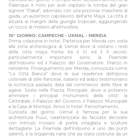
Palenque è noto per aver ospitato la tomba del gran
signore "Pakal", adornato con una preziosa maschera di
giada, un autentico capolavoro dell'arte Maya. La città è
situata ai margini della giungla tropicale, aggiungendo
un tocco di mistero all'atmosfera.
10° GIORNO: CAMPECHE - UXMAL - MERIDA
Prima colazione in hotel. Partenza per Merida con visita
alla zona archeologica di Uxmal dove si visitano i resti
della cittá maya fiorita tra il III ed il X secolo:
particolarmente importanti sono: la Piramide
dell’Indovino ed il Palazzo del Governatore. Pranzo in
ristorante. Proseguimento per Merida, conosciuta come
“La Cittá Bianca” dove le sue residenze dell’epoca
coloniale di stile francese, italiano ed arabo testimoniano
la ricchezza passata, data dal commercio delle fibre di
agave. Sosta nella Piazza Principale, dove si potranno
ammirare i principali monumenti della città’: la
Cattedrale, il Palazzo del Governo, il Palazzo Municipale
e la Casa di Montejo. Arrivo in hotel. Pernottamento.
Curiosità del giorno: Uxmal è famosa per la sua
architettura Puuc, caratterizzata da facciate decorate
con intricati mosaici di pietra intagliata e sculture
dettagliate. La Piramide dell'Indovino è uno dei punti
salienti, e la leggenda narra che sia stata costruita da un