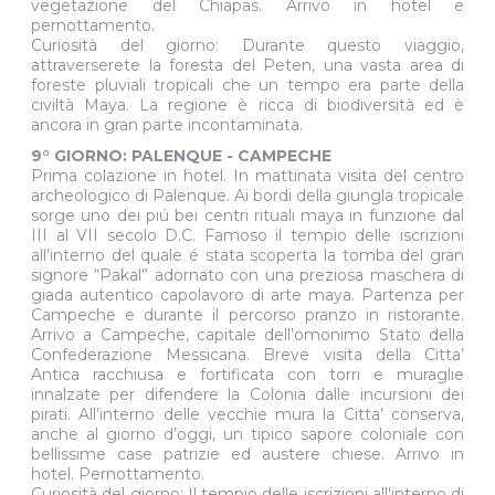
vegetazione del Chiapas. Arrivo in hotel e
pernottamento.
Curiosità del giorno: Durante questo viaggio,
attraverserete la foresta del Peten, una vasta area di
foreste pluviali tropicali che un tempo era parte della
civiltà Maya. La regione è ricca di biodiversità ed è
ancora in gran parte incontaminata.
9° GIORNO: PALENQUE - CAMPECHE
Prima colazione in hotel. In mattinata visita del centro
archeologico di Palenque. Ai bordi della giungla tropicale
sorge uno dei piú bei centri rituali maya in funzione dal
III al VII secolo D.C. Famoso il tempio delle iscrizioni
all’interno del quale é stata scoperta la tomba del gran
signore “Pakal” adornato con una preziosa maschera di
giada autentico capolavoro di arte maya. Partenza per
Campeche e durante il percorso pranzo in ristorante.
Arrivo a Campeche, capitale dell’omonimo Stato della
Confederazione Messicana. Breve visita della Citta’
Antica racchiusa e fortificata con torri e muraglie
innalzate per difendere la Colonia dalle incursioni dei
pirati. All’interno delle vecchie mura la Citta’ conserva,
anche al giorno d’oggi, un tipico sapore coloniale con
bellissime case patrizie ed austere chiese. Arrivo in
hotel. Pernottamento.
Curiosità del giorno: Il tempio delle iscrizioni all'interno di