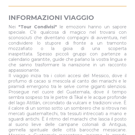
INFORMAZIONI VIAGGIO
Nei
"Tour Condivisi"
le emozioni hanno un sapore
speciale. C’è qualcosa di magico nel trovarsi con
sconosciuti che diventano compagni di avventura, nel
condividere lo stupore di fronte a un tramonto
mozzafiato o la gioia di una scoperta
inaspettata. Spesso piccoli gruppi con partenze a
calendario garantite, guide che parlano la vostra lingua e
che sanno trasformare la narrazione in un racconto
appassionante.
Il viaggio inizia tra i colori accesi del Messico, dove il
profumo di cacao si mescola al canto dei mariachi e le
piramidi emergono tra le selve come giganti silenziosi.
Prosegue nel cuore del Guatemala, dove il tempo
sembra sospeso tra le pietre di Tikal e le acque profonde
del lago Atitlán, circondato da vulcani e tradizioni vive. È
il calore di un sorriso sotto un sombrero che si ritrova nei
mercati guatemaltechi, tra tessuti intrecciati a mano e
sguardi antichi. È il ritmo del mariachi che lascia il posto
al suono lieve delle campane coloniali di Antigua,
gemella spirituale delle città barocche messicane.