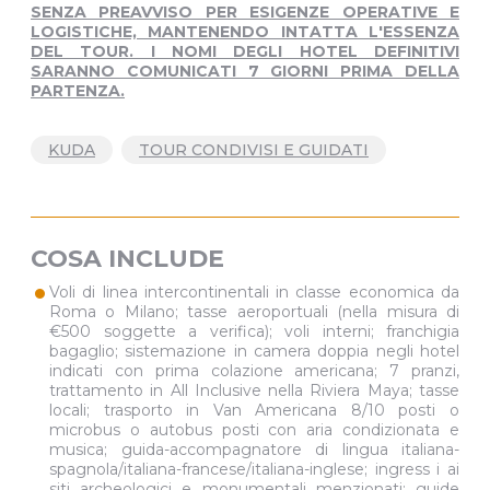
SENZA PREAVVISO PER ESIGENZE OPERATIVE E
LOGISTICHE, MANTENENDO INTATTA L'ESSENZA
DEL TOUR. I NOMI DEGLI HOTEL DEFINITIVI
SARANNO COMUNICATI 7 GIORNI PRIMA DELLA
PARTENZA.
KUDA
TOUR CONDIVISI E GUIDATI
COSA INCLUDE
•
Voli di linea intercontinentali in classe economica da
Roma o Milano; tasse aeroportuali (nella misura di
€500 soggette a verifica); voli interni; franchigia
bagaglio; sistemazione in camera doppia negli hotel
indicati con prima colazione americana; 7 pranzi,
trattamento in All Inclusive nella Riviera Maya; tasse
locali; trasporto in Van Americana 8/10 posti o
microbus o autobus posti con aria condizionata e
musica; guida-accompagnatore di lingua italiana-
spagnola/italiana-francese/italiana-inglese; ingress i ai
siti archeologici e monumentali menzionati; guide