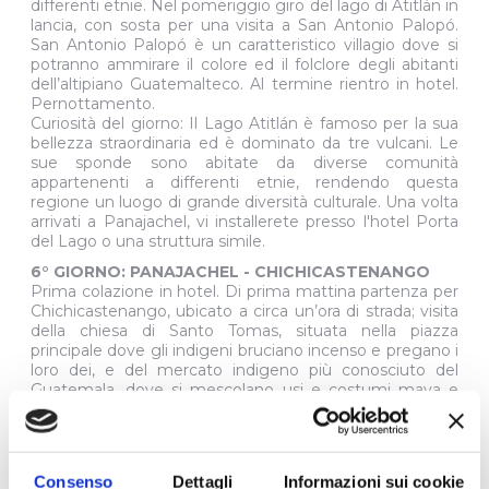
differenti etnie. Nel pomeriggio giro del lago di Atitlán in
lancia, con sosta per una visita a San Antonio Palopó.
San Antonio Palopó è un caratteristico villagio dove si
potranno ammirare il colore ed il folclore degli abitanti
dell’altipiano Guatemalteco. Al termine rientro in hotel.
Pernottamento.
Curiosità del giorno: Il Lago Atitlán è famoso per la sua
bellezza straordinaria ed è dominato da tre vulcani. Le
sue sponde sono abitate da diverse comunità
appartenenti a differenti etnie, rendendo questa
regione un luogo di grande diversità culturale. Una volta
arrivati a Panajachel, vi installerete presso l'hotel Porta
del Lago o una struttura simile.
6° GIORNO: PANAJACHEL - CHICHICASTENANGO
Prima colazione in hotel. Di prima mattina partenza per
Chichicastenango, ubicato a circa un’ora di strada; visita
della chiesa di Santo Tomas, situata nella piazza
principale dove gli indigeni bruciano incenso e pregano i
loro dei, e del mercato indigeno più conosciuto del
Guatemala, dove si mescolano usi e costumi maya e
iberici. Il giovedi’ e la domenica, giorni di mercato, tutto
il paese diventa un gran bazar di artigianato dove si
possono trovare tessuti, oggetti in legno e ceramiche
multicolori. Pranzo in ristorante. Si prosegue a Città del
Consenso
Dettagli
Informazioni sui cookie
Guatemala. Arrivo e sistemazione in Hotel.