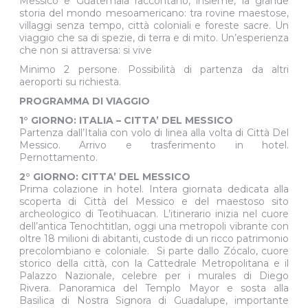
Messico e Guatemala raccontano, insieme, la grande
storia del mondo mesoamericano: tra rovine maestose,
villaggi senza tempo, città coloniali e foreste sacre. Un
viaggio che sa di spezie, di terra e di mito. Un’esperienza
che non si attraversa: si vive
Minimo 2 persone. Possibilità di partenza da altri
aeroporti su richiesta.
PROGRAMMA DI VIAGGIO
1° GIORNO: ITALIA – CITTA’ DEL MESSICO
Partenza dall’Italia con volo di linea alla volta di Città Del
Messico. Arrivo e trasferimento in hotel.
Pernottamento.
2° GIORNO: CITTA’ DEL MESSICO
Prima colazione in hotel. Intera giornata dedicata alla
scoperta di Città del Messico e del maestoso sito
archeologico di Teotihuacan. L’itinerario inizia nel cuore
dell’antica Tenochtitlan, oggi una metropoli vibrante con
oltre 18 milioni di abitanti, custode di un ricco patrimonio
precolombiano e coloniale. Si parte dallo Zócalo, cuore
storico della città, con la Cattedrale Metropolitana e il
Palazzo Nazionale, celebre per i murales di Diego
Rivera. Panoramica del Templo Mayor e sosta alla
Basilica di Nostra Signora di Guadalupe, importante