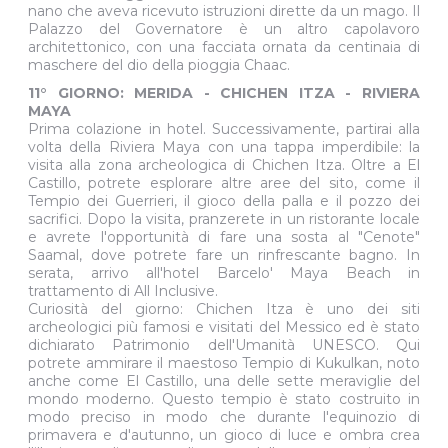
nano che aveva ricevuto istruzioni dirette da un mago. Il
Palazzo del Governatore è un altro capolavoro
architettonico, con una facciata ornata da centinaia di
maschere del dio della pioggia Chaac.
11° GIORNO: MERIDA - CHICHEN ITZA - RIVIERA
MAYA
Prima colazione in hotel. Successivamente, partirai alla
volta della Riviera Maya con una tappa imperdibile: la
visita alla zona archeologica di Chichen Itza. Oltre a El
Castillo, potrete esplorare altre aree del sito, come il
Tempio dei Guerrieri, il gioco della palla e il pozzo dei
sacrifici. Dopo la visita, pranzerete in un ristorante locale
e avrete l'opportunità di fare una sosta al "Cenote"
Saamal, dove potrete fare un rinfrescante bagno. In
serata, arrivo all'hotel Barcelo' Maya Beach in
trattamento di All Inclusive.
Curiosità del giorno: Chichen Itza è uno dei siti
archeologici più famosi e visitati del Messico ed è stato
dichiarato Patrimonio dell'Umanità UNESCO. Qui
potrete ammirare il maestoso Tempio di Kukulkan, noto
anche come El Castillo, una delle sette meraviglie del
mondo moderno. Questo tempio è stato costruito in
modo preciso in modo che durante l'equinozio di
primavera e d'autunno, un gioco di luce e ombra crea