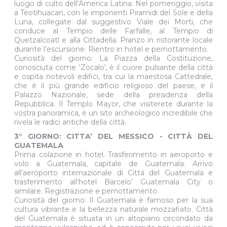
luogo di culto dell’America Latina. Nel pomeriggio, visita
a Teotihuacan, con le imponenti Piramidi del Sole e della
Luna, collegate dal suggestivo Viale dei Morti, che
conduce al Tempio delle Farfalle, al Tempio di
Quetzalcoatl e alla Cittadella. Pranzo in ristorante locale
durante l’escursione. Rientro in hotel e pernottamento.
Curiosità del giorno: La Piazza della Costituzione,
conosciuta come 'Zocalo', è il cuore pulsante della città
e ospita notevoli edifici, tra cui la maestosa Cattedrale,
che è il più grande edificio religioso del paese, e il
Palazzo Nazionale, sede della presidenza della
Repubblica. Il Templo Mayor, che visiterete durante la
vostra panoramica, è un sito archeologico incredibile che
rivela le radici antiche della città.
3° GIORNO: CITTA’ DEL MESSICO - CITTÀ DEL
GUATEMALA
Prima colazione in hotel. Trasferimento in aeroporto e
volo a Guatemala, capitale de Guatemala. Arrivo
all’aeroporto internazionale di Cittá del Guatemala e
trasferimento all’hotel Barcelo’ Guatemala City o
similare. Registrazione e pernottamento.
Curiosità del giorno: Il Guatemala è famoso per la sua
cultura vibrante e la bellezza naturale mozzafiato. Città
del Guatemala è situata in un altopiano circondato da