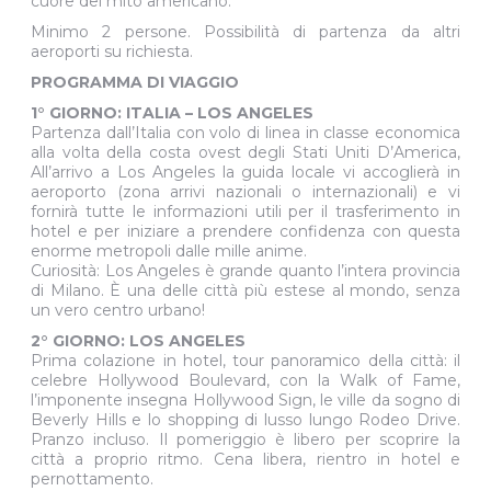
cuore del mito americano.
Minimo 2 persone. Possibilità di partenza da altri
aeroporti su richiesta.
PROGRAMMA DI VIAGGIO
1° GIORNO: ITALIA – LOS ANGELES
Partenza dall’Italia con volo di linea in classe economica
alla volta della costa ovest degli Stati Uniti D’America,
All’arrivo a Los Angeles la guida locale vi accoglierà in
aeroporto (zona arrivi nazionali o internazionali) e vi
fornirà tutte le informazioni utili per il trasferimento in
hotel e per iniziare a prendere confidenza con questa
enorme metropoli dalle mille anime.
Curiosità: Los Angeles è grande quanto l’intera provincia
di Milano. È una delle città più estese al mondo, senza
un vero centro urbano!
2° GIORNO: LOS ANGELES
Prima colazione in hotel, tour panoramico della città: il
celebre Hollywood Boulevard, con la Walk of Fame,
l’imponente insegna Hollywood Sign, le ville da sogno di
Beverly Hills e lo shopping di lusso lungo Rodeo Drive.
Pranzo incluso. Il pomeriggio è libero per scoprire la
città a proprio ritmo. Cena libera, rientro in hotel e
pernottamento.