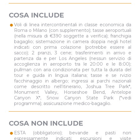
COSA INCLUDE
•
Voli di linea intercontinentali in classe economica da
Roma o Milano (con supplemento); tasse aeroportuali
(nella misura di €390 soggette a verifica); franchigia
bagaglio; sistemazione in camera doppia negli hotel
indicati con prima colazione (potrebbe essere al
sacco); 2 pranzi, 3 cene; trasferimenti in arrivo e
partenza da e per Los Angeles (nessun servizio di
accoglienza in aeroporto tra le 20:00 e le 8:00);
pullman con aria condizionata per tutta la durata del
tour e guida in lingua italiana; tasse e se rvizio
facchinaggio in albergo; ingressi ai parchi nazionali
come descritto nell’itinerario, Joshua Tree Park*,
Monument Valley, Horseshoe Bend, Antelope
Canyon X*, Snow Canyon State Park (*vedi
programma); assicurazione medico-bagaglio.
COSA NON INCLUDE
•
ESTA (obbligatorio); bevande e pasti non
espressamente indicati; escursioni e visite