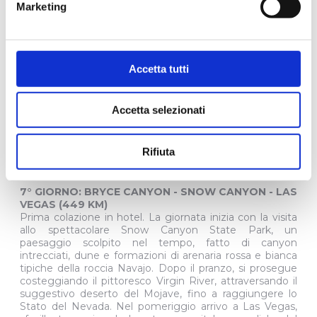
Marketing
6° GIORNO: PAGE - ANTELOPE CANYON - BRYCE
CANYON (315 KM)
Prima colazione in hotel. Visita allo spettacolare
Antelope Canyon, un canyon stretto in cui i raggi solari
Accetta tutti
creano giochi di luce surreali. Dopo la visita si prosegue
verso il Bryce Canyon, noto per i suoi pinnacoli rocciosi
chiamati “hoodoos”, che sembrano castelli naturali. Cena
in ristorante. Pernottamento a Bryce.
Accetta selezionati
In caso di pioggia intensa, Antelope Canyon potrebbe
essere chiuso per motivi di sicurezza a causa di
inondazioni improvvise (Forza Maggiore).
Rifiuta
Curiosità: L’Antelope Canyon è uno dei luoghi più
fotografati al mondo.
7° GIORNO: BRYCE CANYON - SNOW CANYON - LAS
VEGAS (449 KM)
Prima colazione in hotel. La giornata inizia con la visita
allo spettacolare Snow Canyon State Park, un
paesaggio scolpito nel tempo, fatto di canyon
intrecciati, dune e formazioni di arenaria rossa e bianca
tipiche della roccia Navajo. Dopo il pranzo, si prosegue
costeggiando il pittoresco Virgin River, attraversando il
suggestivo deserto del Mojave, fino a raggiungere lo
Stato del Nevada. Nel pomeriggio arrivo a Las Vegas,