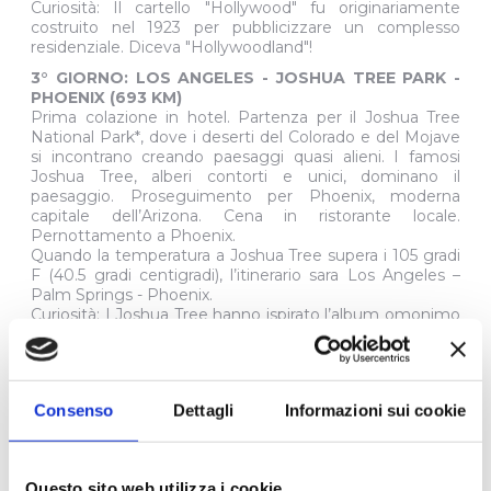
Curiosità: Il cartello "Hollywood" fu originariamente
costruito nel 1923 per pubblicizzare un complesso
residenziale. Diceva "Hollywoodland"!
3° GIORNO:
LOS ANGELES - JOSHUA TREE PARK -
PHOENIX (693 KM)
Prima colazione in hotel. Partenza per il Joshua Tree
National Park*, dove i deserti del Colorado e del Mojave
si incontrano creando paesaggi quasi alieni. I famosi
Joshua Tree, alberi contorti e unici, dominano il
paesaggio. Proseguimento per Phoenix, moderna
capitale dell’Arizona. Cena in ristorante locale.
Pernottamento a Phoenix.
Quando la temperatura a Joshua Tree supera i 105 gradi
F (40.5 gradi centigradi), l’itinerario sara Los Angeles –
Palm Springs - Phoenix.
Curiosità: I Joshua Tree hanno ispirato l’album omonimo
degli U2 del 1987, registrato proprio tra questi paesaggi
lunari.
4° GIORNO: PHOENIX - SEDONA - GRAND CANYON
(354 KM)
Consenso
Dettagli
Informazioni sui cookie
Phoenix → Sedona → Grand Canyon (354 km)
Prima colazione in hotel e partenza per Sedona,
cittadina incastonata tra formazioni rocciose rosse,
Questo sito web utilizza i cookie