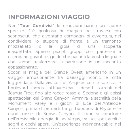
INFORMAZIONI VIAGGIO
Nei
"Tour Condivisi"
le emozioni hanno un sapore
speciale. C’è qualcosa di magico nel trovarsi con
sconosciuti che diventano compagni di avventura, nel
condividere lo stupore di fronte a un tramonto
mozzafiato o la gioia di una scoperta
inaspettata. Spesso piccoli gruppi con partenze a
calendario garantite, guide che parlano la vostra lingua e
che sanno trasformare la narrazione in un racconto
appassionante.
Scopri la magia del Grande Ovest americano in un
viaggio emozionante tra paesaggi iconici e città
leggendarie. Dalla vivace Los Angeles con le sue star e
boulevard famosi, attraverserai i deserti surreali del
Joshua Tree, fino alle rocce rosse di Sedona e gli abissi
spettacolari del Grand Canyon. Ammira la sacralità della
Monument Valley e i giochi di luce dell’Antelope
Canyon, prima di perderti tra gli hoodoos di Bryce e le
dune rosse di Snow Canyon. Il tour si conclude
nell’irresistibile energia di Las Vegas, tra luci, spettacoli e
sogni a occhi aperti. Un’esperienza indimenticabile nel