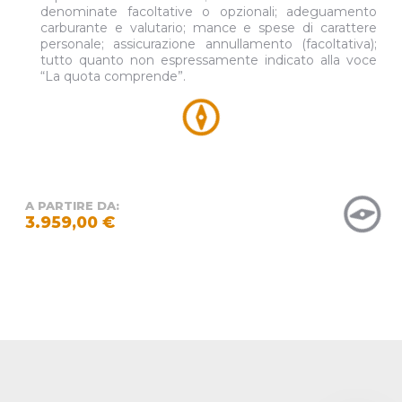
denominate facoltative o opzionali; adeguamento
carburante e valutario; mance e spese di carattere
personale; assicurazione annullamento (facoltativa);
tutto quanto non espressamente indicato alla voce
“La quota comprende”.
A PARTIRE DA:
3.959,00 €
Copyright 2024 - Kuda Tour Operator è un marchio di Maestro