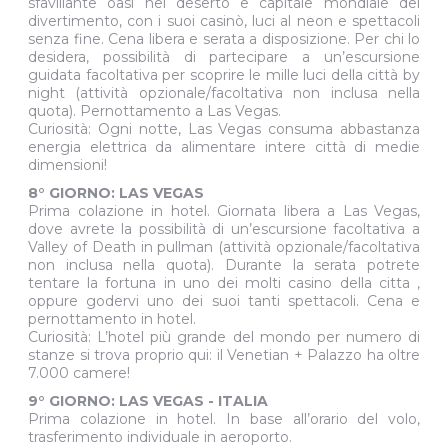
sfavillante oasi nel deserto e capitale mondiale del
divertimento, con i suoi casinò, luci al neon e spettacoli
senza fine. Cena libera e serata a disposizione. Per chi lo
desidera, possibilità di partecipare a un’escursione
guidata facoltativa per scoprire le mille luci della città by
night (attività opzionale/facoltativa non inclusa nella
quota). Pernottamento a Las Vegas.
Curiosità: Ogni notte, Las Vegas consuma abbastanza
energia elettrica da alimentare intere città di medie
dimensioni!
8° GIORNO:
LAS VEGAS
Prima colazione in hotel. Giornata libera a Las Vegas,
dove avrete la possibilità di un’escursione facoltativa a
Valley of Death in pullman (attività opzionale/facoltativa
non inclusa nella quota). Durante la serata potrete
tentare la fortuna in uno dei molti casino della citta ,
oppure godervi uno dei suoi tanti spettacoli. Cena e
pernottamento in hotel.
Curiosità: L’hotel più grande del mondo per numero di
stanze si trova proprio qui: il Venetian + Palazzo ha oltre
7.000 camere!
9° GIORNO: LAS VEGAS - ITALIA
Prima colazione in hotel. In base all’orario del volo,
trasferimento individuale in aeroporto.