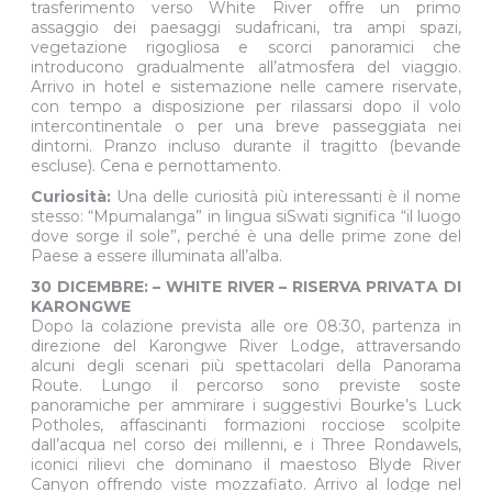
trasferimento verso White River offre un primo
assaggio dei paesaggi sudafricani, tra ampi spazi,
vegetazione rigogliosa e scorci panoramici che
introducono gradualmente all’atmosfera del viaggio.
Arrivo in hotel e sistemazione nelle camere riservate,
con tempo a disposizione per rilassarsi dopo il volo
intercontinentale o per una breve passeggiata nei
dintorni. Pranzo incluso durante il tragitto (bevande
escluse). Cena e pernottamento.
Curiosità:
Una delle curiosità più interessanti è il nome
stesso: “Mpumalanga” in lingua siSwati significa “il luogo
dove sorge il sole”, perché è una delle prime zone del
Paese a essere illuminata all’alba.
30 DICEMBRE: – WHITE RIVER – RISERVA PRIVATA DI
KARONGWE
Dopo la colazione prevista alle ore 08:30, partenza in
direzione del Karongwe River Lodge, attraversando
alcuni degli scenari più spettacolari della Panorama
Route. Lungo il percorso sono previste soste
panoramiche per ammirare i suggestivi Bourke’s Luck
Potholes, affascinanti formazioni rocciose scolpite
dall’acqua nel corso dei millenni, e i Three Rondawels,
iconici rilievi che dominano il maestoso Blyde River
Canyon offrendo viste mozzafiato. Arrivo al lodge nel