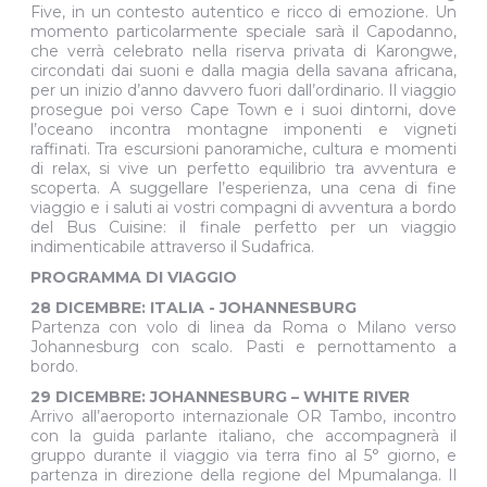
Five, in un contesto autentico e ricco di emozione. Un
momento particolarmente speciale sarà il Capodanno,
che verrà celebrato nella riserva privata di Karongwe,
circondati dai suoni e dalla magia della savana africana,
per un inizio d’anno davvero fuori dall’ordinario. Il viaggio
prosegue poi verso Cape Town e i suoi dintorni, dove
l’oceano incontra montagne imponenti e vigneti
raffinati. Tra escursioni panoramiche, cultura e momenti
di relax, si vive un perfetto equilibrio tra avventura e
scoperta. A suggellare l’esperienza, una cena di fine
viaggio e i saluti ai vostri compagni di avventura a bordo
del Bus Cuisine: il finale perfetto per un viaggio
indimenticabile attraverso il Sudafrica.
PROGRAMMA DI VIAGGIO
28 DICEMBRE: ITALIA - JOHANNESBURG
Partenza con volo di linea da Roma o Milano verso
Johannesburg con scalo. Pasti e pernottamento a
bordo.
29 DICEMBRE: JOHANNESBURG – WHITE RIVER
Arrivo all’aeroporto internazionale OR Tambo, incontro
con la guida parlante italiano, che accompagnerà il
gruppo durante il viaggio via terra fino al 5° giorno, e
partenza in direzione della regione del Mpumalanga. Il