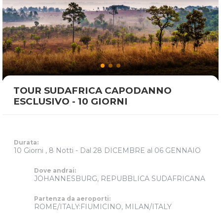
TOUR SUDAFRICA CAPODANNO
ESCLUSIVO - 10 GIORNI
Durata:
10 Giorni , 8 Notti
- Dal 28 DICEMBRE al 06 GENNAIO
Dove andrai:
JOHANNESBURG, REPUBBLICA SUDAFRICANA
Partenza da aeroporti:
ROME/ITALY:FIUMICINO, MILAN/ITALY