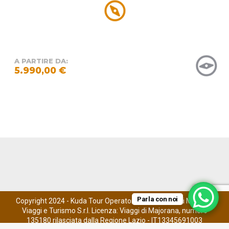
A PARTIRE DA:
5.990,00 €
Copyright 2024 - Kuda Tour Operator è un marchio di Maestro
Viaggi e Turismo S.r.l. Licenza: Viaggi di Majorana, numero
135180 rilasciata dalla Regione Lazio - IT13345691003
Parla con noi
footer menu