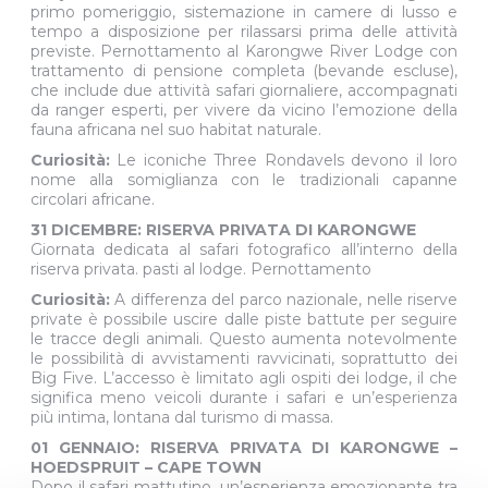
primo pomeriggio, sistemazione in camere di lusso e
tempo a disposizione per rilassarsi prima delle attività
previste. Pernottamento al Karongwe River Lodge con
trattamento di pensione completa (bevande escluse),
che include due attività safari giornaliere, accompagnati
da ranger esperti, per vivere da vicino l’emozione della
fauna africana nel suo habitat naturale.
Curiosità:
Le iconiche Three Rondavels devono il loro
nome alla somiglianza con le tradizionali capanne
circolari africane.
31 DICEMBRE: RISERVA PRIVATA DI KARONGWE
Giornata dedicata al safari fotografico all’interno della
riserva privata. pasti al lodge. Pernottamento
Curiosità:
A differenza del parco nazionale, nelle riserve
private è possibile uscire dalle piste battute per seguire
le tracce degli animali. Questo aumenta notevolmente
le possibilità di avvistamenti ravvicinati, soprattutto dei
Big Five. L’accesso è limitato agli ospiti dei lodge, il che
significa meno veicoli durante i safari e un’esperienza
più intima, lontana dal turismo di massa.
01 GENNAIO: RISERVA PRIVATA DI KARONGWE –
HOEDSPRUIT – CAPE TOWN
Dopo il safari mattutino, un’esperienza emozionante tra