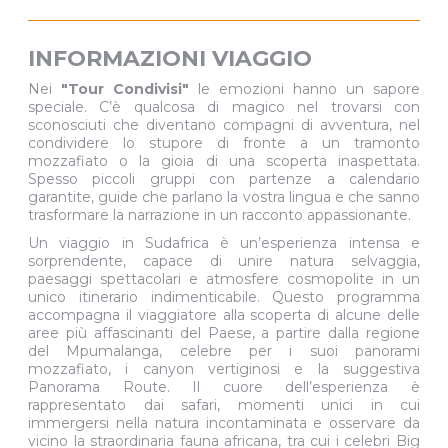
INFORMAZIONI VIAGGIO
Nei
"Tour Condivisi"
le emozioni hanno un sapore
speciale. C’è qualcosa di magico nel trovarsi con
sconosciuti che diventano compagni di avventura, nel
condividere lo stupore di fronte a un tramonto
mozzafiato o la gioia di una scoperta inaspettata.
Spesso piccoli gruppi con partenze a calendario
garantite, guide che parlano la vostra lingua e che sanno
trasformare la narrazione in un racconto appassionante.
Un viaggio in Sudafrica è un’esperienza intensa e
sorprendente, capace di unire natura selvaggia,
paesaggi spettacolari e atmosfere cosmopolite in un
unico itinerario indimenticabile. Questo programma
accompagna il viaggiatore alla scoperta di alcune delle
aree più affascinanti del Paese, a partire dalla regione
del Mpumalanga, celebre per i suoi panorami
mozzafiato, i canyon vertiginosi e la suggestiva
Panorama Route. Il cuore dell’esperienza è
rappresentato dai safari, momenti unici in cui
immergersi nella natura incontaminata e osservare da
vicino la straordinaria fauna africana, tra cui i celebri Big