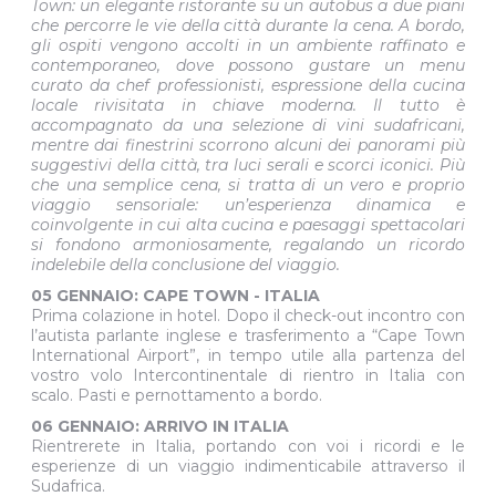
Town: un elegante ristorante su un autobus a due piani
che percorre le vie della città durante la cena. A bordo,
gli ospiti vengono accolti in un ambiente raffinato e
contemporaneo, dove possono gustare un menu
curato da chef professionisti, espressione della cucina
locale rivisitata in chiave moderna.
Il tutto è
accompagnato da una selezione di vini sudafricani,
mentre dai finestrini scorrono alcuni dei panorami più
suggestivi della città, tra luci serali e scorci iconici. Più
che una semplice cena, si tratta di un vero e proprio
viaggio sensoriale: un’esperienza dinamica e
coinvolgente in cui alta cucina e paesaggi spettacolari
si fondono armoniosamente, regalando un ricordo
indelebile della conclusione del viaggio.
05 GENNAIO: CAPE TOWN - ITALIA
Prima colazione in hotel. Dopo il check-out incontro con
l’autista parlante inglese e trasferimento a “Cape Town
International Airport”, in tempo utile alla partenza del
vostro volo Intercontinentale di rientro in Italia con
scalo. Pasti e pernottamento a bordo.
06 GENNAIO: ARRIVO IN ITALIA
Rientrerete in Italia, portando con voi i ricordi e le
esperienze di un viaggio indimenticabile attraverso il
Sudafrica.