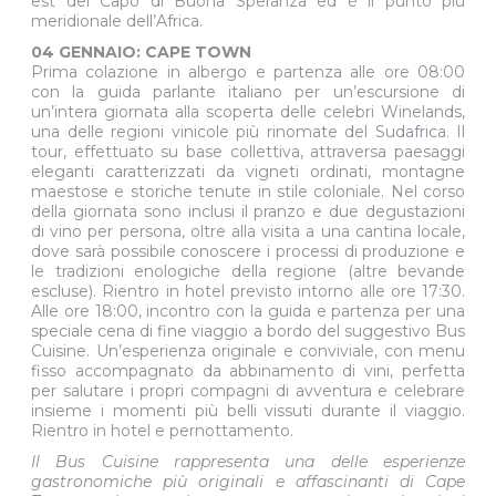
est del Capo di Buona Speranza ed è il punto più
meridionale dell’Africa.
04 GENNAIO: CAPE TOWN
Prima colazione in albergo e partenza alle ore 08:00
con la guida parlante italiano per un’escursione di
un’intera giornata alla scoperta delle celebri Winelands,
una delle regioni vinicole più rinomate del Sudafrica. Il
tour, effettuato su base collettiva, attraversa paesaggi
eleganti caratterizzati da vigneti ordinati, montagne
maestose e storiche tenute in stile coloniale. Nel corso
della giornata sono inclusi il pranzo e due degustazioni
di vino per persona, oltre alla visita a una cantina locale,
dove sarà possibile conoscere i processi di produzione e
le tradizioni enologiche della regione (altre bevande
escluse). Rientro in hotel previsto intorno alle ore 17:30.
Alle ore 18:00, incontro con la guida e partenza per una
speciale cena di fine viaggio a bordo del suggestivo Bus
Cuisine. Un’esperienza originale e conviviale, con menu
fisso accompagnato da abbinamento di vini, perfetta
per salutare i propri compagni di avventura e celebrare
insieme i momenti più belli vissuti durante il viaggio.
Rientro in hotel e pernottamento.
Il Bus Cuisine rappresenta una delle esperienze
gastronomiche più originali e affascinanti di Cape