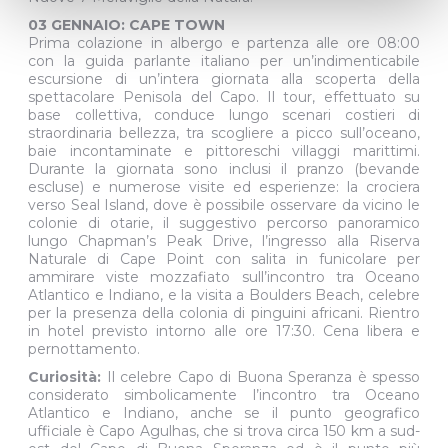
03 GENNAIO: CAPE TOWN
Prima colazione in albergo e partenza alle ore 08:00
con la guida parlante italiano per un’indimenticabile
escursione di un’intera giornata alla scoperta della
spettacolare Penisola del Capo. Il tour, effettuato su
base collettiva, conduce lungo scenari costieri di
straordinaria bellezza, tra scogliere a picco sull’oceano,
baie incontaminate e pittoreschi villaggi marittimi.
Durante la giornata sono inclusi il pranzo (bevande
escluse) e numerose visite ed esperienze: la crociera
verso Seal Island, dove è possibile osservare da vicino le
colonie di otarie, il suggestivo percorso panoramico
lungo Chapman’s Peak Drive, l’ingresso alla Riserva
Naturale di Cape Point con salita in funicolare per
ammirare viste mozzafiato sull’incontro tra Oceano
Atlantico e Indiano, e la visita a Boulders Beach, celebre
per la presenza della colonia di pinguini africani. Rientro
in hotel previsto intorno alle ore 17:30. Cena libera e
pernottamento.
Curiosità:
Il celebre Capo di Buona Speranza è spesso
considerato simbolicamente l’incontro tra Oceano
Atlantico e Indiano, anche se il punto geografico
ufficiale è Capo Agulhas, che si trova circa 150 km a sud-