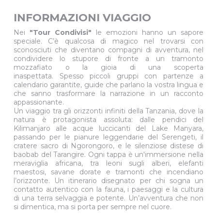
INFORMAZIONI VIAGGIO
Nei
"Tour Condivisi"
le emozioni hanno un sapore
speciale. C’è qualcosa di magico nel trovarsi con
sconosciuti che diventano compagni di avventura, nel
condividere lo stupore di fronte a un tramonto
mozzafiato o la gioia di una scoperta
inaspettata. Spesso piccoli gruppi con partenze a
calendario garantite, guide che parlano la vostra lingua e
che sanno trasformare la narrazione in un racconto
appassionante.
Un viaggio tra gli orizzonti infiniti della Tanzania, dove la
natura è protagonista assoluta: dalle pendici del
Kilimanjaro alle acque luccicanti del Lake Manyara,
passando per le pianure leggendarie del Serengeti, il
cratere sacro di Ngorongoro, e le silenziose distese di
baobab del Tarangire. Ogni tappa è un'immersione nella
meraviglia africana, tra leoni sugli alberi, elefanti
maestosi, savane dorate e tramonti che incendiano
l’orizzonte. Un itinerario disegnato per chi sogna un
contatto autentico con la fauna, i paesaggi e la cultura
di una terra selvaggia e potente. Un’avventura che non
si dimentica, ma si porta per sempre nel cuore.