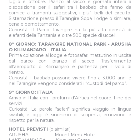
luglio e ottobre. Pranzo al sacco e giornata intera a
disposizione per il safari tra i baobab che fanno da
cornice a tramonti suggestivi, i piu` belli del circuito.
Sistemazione presso il Tarangire Sopa Lodge o similare,
cena e pernottamento.
Curiosità: Il Parco Tarangire ha la più alta densità di
elefanti della Tanzania e oltre 500 specie di uccelli.
8° GIORNO: TARANGIRE NATIONAL PARK - ARUSHA
O KILIMANJARO - ITALIA
Prima colazione al lodge e fotosafari mattutino in uscita
dal parco con pranzo al sacco. Trasferimento
all’aeroporto di Kilimanjaro e partenza per il volo di
rientro.
Curiosità: I baobab possono vivere fino a 3.000 anni e
nel Tarangire vengono considerati i “custodi del parco”.
9° GIORNO: ITALIA
Arrivo in Italia con i profumi d’Afrtica nel cuore. Fine dei
servizi
Curiosità: La parola "safari" significa viaggio in lingua
swahili, e oggi è sinonimo di scoperta, emozione e
rispetto per la natura.
HOTEL PREVISTI
(o similari)
ARUSHA Mount Meru Hotel