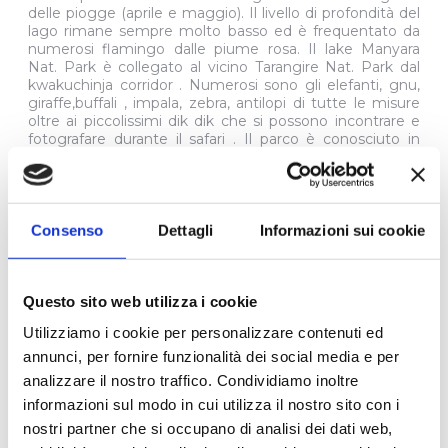
delle piogge (aprile e maggio). Il livello di profondità del
lago rimane sempre molto basso ed è frequentato da
numerosi flamingo dalle piume rosa. Il lake Manyara
Nat. Park è collegato al vicino Tarangire Nat. Park dal
kwakuchinja corridor . Numerosi sono gli elefanti, gnu,
giraffe,buffali , impala, zebra, antilopi di tutte le misure
oltre ai piccolissimi dik dik che si possono incontrare e
fotografare durante il safari . Il parco è conosciuto in
tutto il mondo poichè qui i leoni hanno l’abitudine di
salire e stazionare sui tronchi degli alberi. Sistemazione
presso il Kirurumu Camp o similare. Cena e
pernottamento.
Curiosità: Il Lake Manyara ospita anche i leoni arboricoli:
Consenso
Dettagli
Informazioni sui cookie
uno dei pochi luoghi al mondo dove si arrampicano sugli
alberi.
4° GIORNO: PARCO NAZIONALE DI LAKE MANYARA -
Questo sito web utilizza i cookie
SERENGETI NATIONAL PARK
Percorso impegnativo 250 km/tempo di percorrenza 5
Utilizziamo i cookie per personalizzare contenuti ed
hr escluso il tempo dedicato al safari fotografico. Prima
annunci, per fornire funzionalità dei social media e per
colazione al lodge e partenza per il leggendario
analizzare il nostro traffico. Condividiamo inoltre
Serengeti National Park . Il Serengeti, il cui nome
significa "pianure infinite" in lingua masai, è famoso per
informazioni sul modo in cui utilizza il nostro sito con i
la migrazione annuale di oltre 1,5 milioni di gnu e zebre.
nostri partner che si occupano di analisi dei dati web,
Sosta per il pranzo con lunch box. Arrivo nel tardo