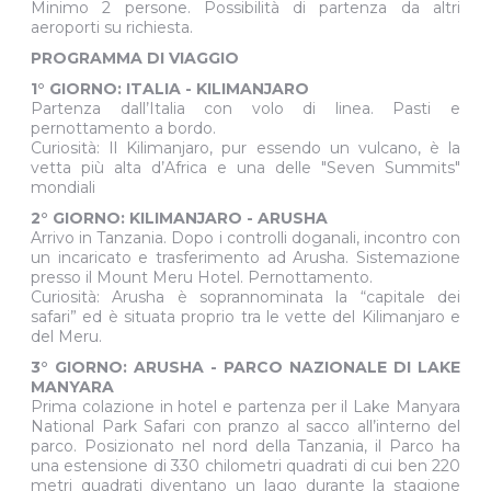
Minimo 2 persone. Possibilità di partenza da altri
aeroporti su richiesta.
PROGRAMMA DI VIAGGIO
1° GIORNO: ITALIA - KILIMANJARO
Partenza dall’Italia con volo di linea. Pasti e
pernottamento a bordo.
Curiosità: Il Kilimanjaro, pur essendo un vulcano, è la
vetta più alta d’Africa e una delle "Seven Summits"
mondiali
2° GIORNO: KILIMANJARO - ARUSHA
Arrivo in Tanzania. Dopo i controlli doganali, incontro con
un incaricato e trasferimento ad Arusha. Sistemazione
presso il Mount Meru Hotel. Pernottamento.
Curiosità: Arusha è soprannominata la “capitale dei
safari” ed è situata proprio tra le vette del Kilimanjaro e
del Meru.
3° GIORNO: ARUSHA - PARCO NAZIONALE DI LAKE
MANYARA
Prima colazione in hotel e partenza per il Lake Manyara
National Park Safari con pranzo al sacco all’interno del
parco. Posizionato nel nord della Tanzania, il Parco ha
una estensione di 330 chilometri quadrati di cui ben 220
metri quadrati diventano un lago durante la stagione