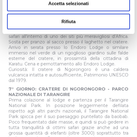
avvistare “I Big Five.” Il parco e` considerato essere una
Accetta selezionati
delle 8 meraviglie al mondo, si tratta infatti di un vulcano
imploso alcuni milioni di anni fa con la piu` vasta caldera
presente sulla terra ancora intatta e al cui interno si e`
Rifiuta
straordinariamente formata nei millenni la vita vegetale
e animale'. Discesa nel cratere per un emozionante
safari all’interno di uno dei siti più meravigliosi d’Africa.
Sosta per pranzo al sacco presso il laghetto nel cratere.
Arrivo in serata presso lo Endoro Lodge o similare
immerso nel verde di un rigoglioso giardino sulle falde
esterne del cratere, in prossimità della cittadina di
Karatu. Cena e pernottamento allo Endoro Lodge.
Curiosità: Il cratere di Ngorongoro è una caldera
vulcanica intatta e autosufficiente, Patrimonio UNESCO
dal 1979.
7° GIORNO: CRATERE DI NGORONGORO - PARCO
NAZIONALE DI TARANGIRE
Prima colazione al lodge e partenza per il Tarangire
National Park. In posizione leggermente defilata
rispetto agli altri parchi nazionali, il Tarangire National
Park spicca per il suo paesaggio puntellato da baobab.
Poco frequentato dale masse, e quindi si può gedere in
tutta tranquillità di ottimi safari grazie anche ad una
grossa quantità di elefanti (oltre 3000) soprattutto tra