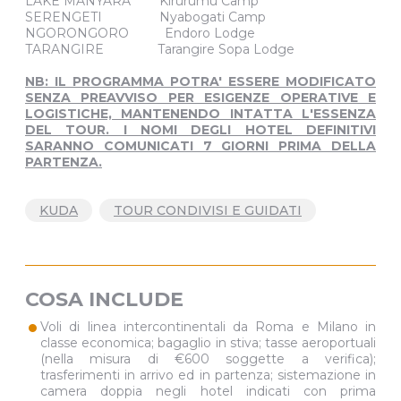
LAKE MANYARA Kirurumu Camp
SERENGETI Nyabogati Camp
NGORONGORO Endoro Lodge
TARANGIRE Tarangire Sopa Lodge
NB: IL PROGRAMMA POTRA' ESSERE MODIFICATO
SENZA PREAVVISO PER ESIGENZE OPERATIVE E
LOGISTICHE, MANTENENDO INTATTA L'ESSENZA
DEL TOUR. I NOMI DEGLI HOTEL DEFINITIVI
SARANNO COMUNICATI 7 GIORNI PRIMA DELLA
PARTENZA.
KUDA
TOUR CONDIVISI E GUIDATI
COSA INCLUDE
•
Voli di linea intercontinentali da Roma e Milano in
classe economica; bagaglio in stiva; tasse aeroportuali
(nella misura di €600 soggette a verifica);
trasferimenti in arrivo ed in partenza; sistemazione in
camera doppia negli hotel indicati con prima