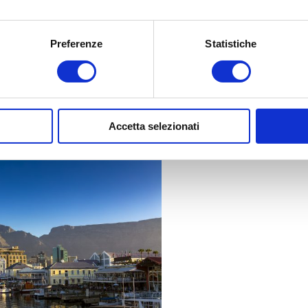
Preferenze
Statistiche
e, vibranti di suoni e colori, tutte diverse l’una dall’altra per
po, la città più turistica e frizzante del Sudafrica e una delle più belle
Accetta selezionati
la o Johannesburg, una città in rapido cambiamento, che costituisce il