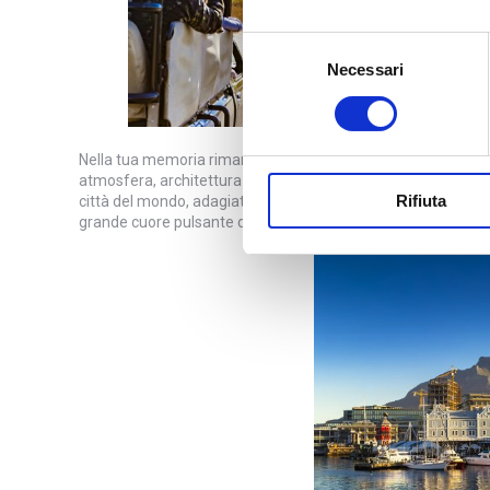
Selezione
Necessari
del
consenso
Nella tua memoria rimarranno impresse anche città modernissim
atmosfera, architettura e diversità culturale come Città del Ca
Rifiuta
città del mondo, adagiata ai piedi della Montagna della Tavo
grande cuore pulsante del Sudafrica.