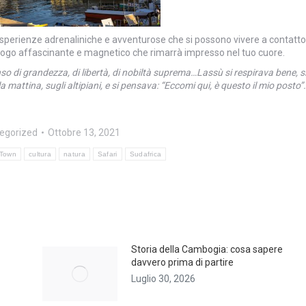
 esperienze adrenaliniche e avventurose che si possono vivere a contatto
 luogo affascinante e magnetico che rimarrà impresso nel tuo cuore.
 di grandezza, di libertà, di nobiltà suprema…Lassù si respirava bene, s
a mattina, sugli altipiani, e si pensava: “Eccomi qui, è questo il mio posto”.
egorized
Ottobre 13, 2021
Town
cultura
natura
Safari
Sudafrica
Storia della Cambogia: cosa sapere
davvero prima di partire
Luglio 30, 2026