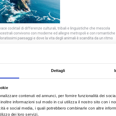
ivace cocktail di differenze culturali, tribali e linguistiche che mescola
e ancestrali convivono con moderne ed allegre metropoli e con romantiche
oloratissimi paesaggi e dove la vita degli animali è scandita da un ritmo
à di ambienti, costumi, colori e sensazioni!
e, monti, fiumi impetuosi, vaste savane che si alternano a coste alle
eguagliabili attraverso splendidi safari nei tanti parchi nazionali o nelle
moso al mondo per l’impressionante varietà di flora e fauna che ospita.
Dettagli
e acque abitate dai pinguini del Capo, alla savana popolata dai famosi
 aspre scogliere e le montagne.
ookie
nalizzare contenuti ed annunci, per fornire funzionalità dei socia
inoltre informazioni sul modo in cui utilizza il nostro sito con i 
icità e social media, i quali potrebbero combinarle con altre inform
lizzo dei loro servizi.