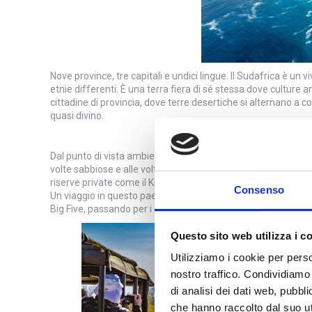
Nove province, tre capitali e undici lingue. Il Sudafrica è un v
etnie differenti. È una terra fiera di sé stessa dove cultur
cittadine di provincia, dove terre desertiche si alternano a c
quasi divino.
Qui scoprirai una grande variet
Dal punto di vista ambientalistico questo paese offre pianur
volte sabbiose e alle volte rocciose offrendo così emozioni in
riserve private come il Kruger National Park, il parco più fa
Consenso
Un viaggio in questo paese consente di spaziare dalle fredd
Big Five, passando per i deserti e le foreste umide, fino alle
Questo sito web utilizza i c
Utilizziamo i cookie per perso
nostro traffico. Condividiamo 
di analisi dei dati web, pubbl
che hanno raccolto dal suo uti