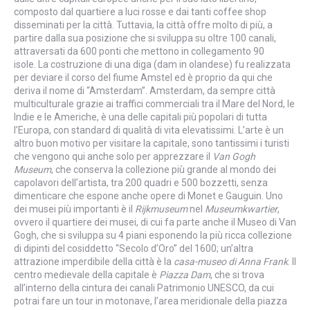
composto dal quartiere a luci rosse e dai tanti coffee shop
disseminati per la città. Tuttavia, la città offre molto di più, a
partire dalla sua posizione che si sviluppa su oltre 100 canali,
attraversati da 600 ponti che mettono in collegamento 90
isole. La costruzione di una diga (dam in olandese) fu realizzata
per deviare il corso del fiume Amstel ed è proprio da qui che
deriva il nome di “Amsterdam”. Amsterdam, da sempre città
multiculturale grazie ai traffici commerciali tra il Mare del Nord, le
Indie e le Americhe, è una delle capitali più popolari di tutta
l’Europa, con standard di qualità di vita elevatissimi. L’arte è un
altro buon motivo per visitare la capitale, sono tantissimi i turisti
che vengono qui anche solo per apprezzare il
Van Gogh
Museum
, che conserva la collezione più grande al mondo dei
capolavori dell’artista, tra 200 quadri e 500 bozzetti, senza
dimenticare che espone anche opere di Monet e Gauguin. Uno
dei musei più importanti è il
Rijkmuseum
nel
Museumkwartier
,
ovvero il quartiere dei musei, di cui fa parte anche il Museo di Van
Gogh, che si sviluppa su 4 piani esponendo la più ricca collezione
di dipinti del cosiddetto “Secolo d’Oro” del 1600; un’altra
attrazione imperdibile della città è la
casa-museo di Anna Frank
. Il
centro medievale della capitale è
Piazza Dam
, che si trova
all’interno della cintura dei canali Patrimonio UNESCO, da cui
potrai fare un tour in motonave, l’area meridionale della piazza