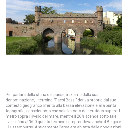
Per parlare della storia del paese, iniziamo dalla sua
denominazione, il termine “Paesi Bassi” deriva proprio dal suo
contesto geografico riferito alla bassa elevazione e alla piatta
topografia, consideriamo che solo la metà del territorio supera 1
metro sopra il livello del mare, mentre il 26% scende sotto tale
livello; fino al ‘500 questo termine comprendeva anche il Belgio e
il Lussemburgo. Anticamente l’area era abitata dalle popolazioni