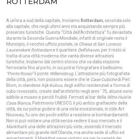
ROTTERDAM
A un’ora a sud della capitale, troviamo
Rotterdam
, seconda solo
alla capitale, che negli ultimi anni sta acquistando sempre più
presenze turistiche. Questa “Città dell’Architettura” fu devastata
durante la Seconda Guerra Mondiale, infatti di originale resta il
Municipio, il vecchio ufficio postale, la
Chiesa di San Lorenzo
Laurenskerk Rotterdam
e il quartiere
Delfshaven
, per il resto si
tratta di una città moderna che vanta diverse attrazioni
turistiche. Iniziamo dal centro storico che va dalla stazione
ferroviaria fino al porto, in cui potrai fotografare il bellissimo
“Ponte Rosso”
il ponte
Willemsbrug
. L’attrazione più fotografata
della città, però, non possono essere che le
Case Cubiche
di Piet
Blom, in olandese
Kijk-Kubus
, degli edifici residenziali a forma di
cubo rovesciato, create dall’architetto negli anni ‘ 70, alcune sono
adibite a museo e perciò fruibili. Fermati al bar della
Witte Huis
la
Casa Bianca
, Patrimonio UNESCO, il più antico grattacielo della
città, da cui potrai godere di una vista eccezionale, in stile Art
Nouveau, fu uno dei pochi edifici a resistere ai bombardamenti.
Non si può visitare una città senza vedere il suo mercato e il
Markthal
è una delle attrazioni più viste, essendo il mercato
alimentare più grande dell’Olanda, ma anche sede di uffici ed
appartamenti. Il Markthal viene visitato sia per la varietà dei