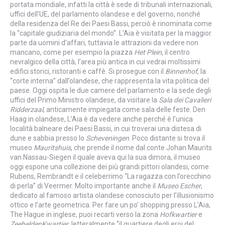
portata mondiale, infatti la città è sede di tribunali internazionali,
uffici dell’UE, del parlamento olandese e del governo, nonché
della residenza del Re dei Paesi Bassi, perciò è rinominata come
la “capitale giudiziaria del mondo”. L’Aia è visitata per la maggior
parte da uomini d’affari, tuttavia le attrazioni da vedere non
mancano, come per esempio la piazza
Het Plein
, il centro
nevralgico della città, l’area più antica in cui vedrai moltissimi
edifici storici, ristoranti e caffè. Si prosegue con il
Binnenhof
, la
“corte interna” dall’olandese, che rappresenta la vita politica del
paese. Oggi ospita le due camere del parlamento e la sede degli
uffici del Primo Ministro olandese, da visitare la
Sala dei Cavalieri
Ridderzaal
, anticamente impiegata come sala delle feste. Den
Haag in olandese, L’Aia è da vedere anche perché è l’unica
località balneare dei Paesi Bassi, in cui troverai una distesa di
dune e sabbia presso lo
Scheveningen
. Poco distante si trova il
museo
Mauritshuis
, che prende il nome dal conte Johan Maurits
van Nassau-Siegen il quale aveva qui la sua dimora, il museo
oggi espone una collezione dei più grandi pittori olandesi, come
Rubens, Rembrandt e il celeberrimo “La ragazza con l’orecchino
di perla” di Veermer. Molto importante anche il
Museo Escher
,
dedicato al famoso artista olandese conosciuto per l’illusionismo
ottico e l’arte geometrica. Per fare un po’ shopping presso L’Aia,
The Hague in inglese, puoi recarti verso la zona
Hofkwartier
e
ZeeheldenKwartier
, letteralmente “il quartiere degli eroi del