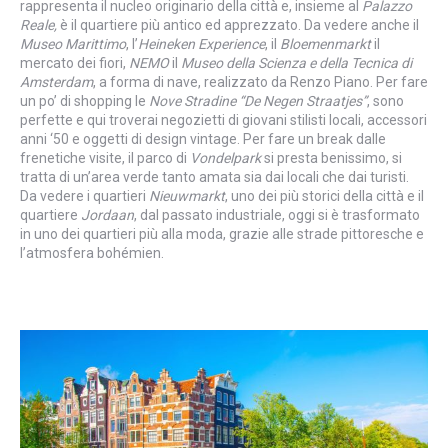
rappresenta il nucleo originario della città e, insieme al
Palazzo
Reale,
è il quartiere più antico ed apprezzato. Da vedere anche il
Museo Marittimo
, l’
Heineken Experience
, il
Bloemenmarkt
il
mercato dei fiori,
NEMO
il
Museo della Scienza e della Tecnica di
Amsterdam
, a forma di nave, realizzato da Renzo Piano. Per fare
un po’ di shopping le
Nove Stradine “De Negen Straatjes”
, sono
perfette e qui troverai negozietti di giovani stilisti locali, accessori
anni ‘50 e oggetti di design vintage. Per fare un break dalle
frenetiche visite, il parco di
Vondelpark
si presta benissimo, si
tratta di un’area verde tanto amata sia dai locali che dai turisti.
Da vedere i quartieri
Nieuwmarkt
, uno dei più storici della città e il
quartiere
Jordaan
, dal passato industriale, oggi si è trasformato
in uno dei quartieri più alla moda, grazie alle strade pittoresche e
l’atmosfera bohémien.