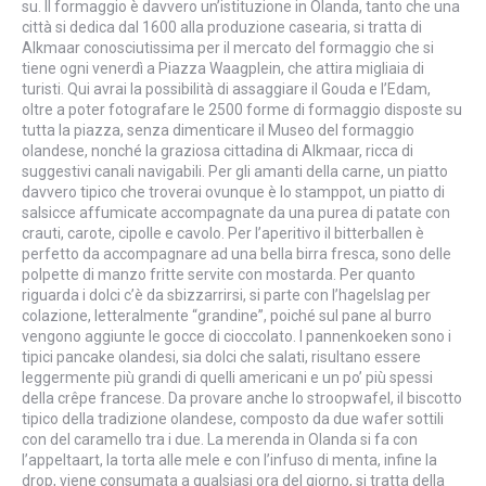
su. Il formaggio è davvero un’istituzione in Olanda, tanto che una
città si dedica dal 1600 alla produzione casearia, si tratta di
Alkmaar conosciutissima per il mercato del formaggio che si
tiene ogni venerdì a Piazza Waagplein, che attira migliaia di
turisti. Qui avrai la possibilità di assaggiare il Gouda e l’Edam,
oltre a poter fotografare le 2500 forme di formaggio disposte su
tutta la piazza, senza dimenticare il Museo del formaggio
olandese, nonché la graziosa cittadina di Alkmaar, ricca di
suggestivi canali navigabili. Per gli amanti della carne, un piatto
davvero tipico che troverai ovunque è lo stamppot, un piatto di
salsicce affumicate accompagnate da una purea di patate con
crauti, carote, cipolle e cavolo. Per l’aperitivo il bitterballen è
perfetto da accompagnare ad una bella birra fresca, sono delle
polpette di manzo fritte servite con mostarda. Per quanto
riguarda i dolci c’è da sbizzarrirsi, si parte con l’hagelslag per
colazione, letteralmente “grandine”, poiché sul pane al burro
vengono aggiunte le gocce di cioccolato. I pannenkoeken sono i
tipici pancake olandesi, sia dolci che salati, risultano essere
leggermente più grandi di quelli americani e un po’ più spessi
della crêpe francese. Da provare anche lo stroopwafel, il biscotto
tipico della tradizione olandese, composto da due wafer sottili
con del caramello tra i due. La merenda in Olanda si fa con
l’appeltaart, la torta alle mele e con l’infuso di menta, infine la
drop, viene consumata a qualsiasi ora del giorno, si tratta della