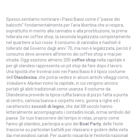
Spesso sentiamo nominare i Paesi Bassi come il “paese dei
balocchi” fondamentalmente per l’aria libertina che si respira,
soprattutto in merito alla cannabis e alla prostituzione, la prima
tollerata nei coffee shop, la seconda legalizzata completamente
nel quartiere a luci rosse. Il consumo di cannabis e hashish è
tollerato dal Governo dagli anni ’70, ma non è legalizzata, perciò il
consumo deve avvenire all’interno dei coffee shop e mai per
strada. Oggi esistono almeno 200
coffee shop
nella capitale e
per gli olandesi rappresenta un pit stop da fare dopo il lavoro.
Una tipicità che troverai solo nei Paesi Bassi è il tipico costume
dell’
Olandesina
, che potrai vedere in alcuni antichi villaggi come,
Voledam
e
Marken
vicino la capitale, in cui vengono ancora
portati gli abiti tradizionali come usanza. Il costume da
Olandesina prevede la tipica cuffia bianca di pizzo fatta a punta
al centro, camicia bianca e corpetto nero, gonna a righe ed i
caratteristici
zoccoli
di legno
, che dal XIII secolo hanno
letteralmente accompagnato i contadini locali, ormai simbolo del
paese. Se vuoi trascorrere del tempo in relax, proprio come
fanno gli olandesi, partecipa a uno dei
Boat Party
, delle feste
trascorse su particolari battelli per rilassarsi e godere della vista
dai meravigliosi canali. Per quanto riguarda le festività nazionali