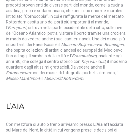
prodotti provenienti da diverse parti del mondo, come la cucina
asiatica, greca e sudamericana, che per il suo enorme murales
intitolato “Cornucopia”, in cui è raffigurata la merce del mercato.
Rotterdam ospita uno dei porti più importanti al mondo,
l’
Europoort
, si trova nella parte occidentale della città, sulle rive
dell’Oceano Atlantico, potrai visitare il porto tramite una crociera
in modo da vedere anche i suoi cantieri navali. Uno dei musei più
importanti dei Paesi Bassi è il
Museum Boijmans-van Beuningen
,
che ospita collezioni di artisti olandesi ed europei dal Medioevo
fino ad oggi. Il simbolo della città è l’
Erasmusburg
, risalente agli
anni ’80, che collega il centro storico con
Kop van Zuid
, il moderno
quartiere dagli altissimi grattacieli. Da vedere anche il
Fotomuseum
uno dei musei di fotografia più belli al mondo, il
Museo Marittimo
e il
Miniworld Rotterdam.
L’AIA
Con mezz’ora di auto o treno arriviamo presso
L’Aia
affacciata
sul Mare del Nord, la città in cui vengono prese le decisioni di