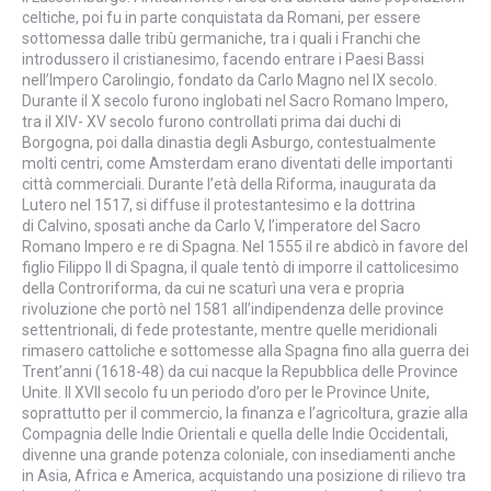
celtiche, poi fu in parte conquistata da Romani, per essere
sottomessa dalle tribù germaniche, tra i quali i Franchi che
introdussero il cristianesimo, facendo entrare i Paesi Bassi
nell’Impero Carolingio, fondato da Carlo Magno nel IX secolo.
Durante il X secolo furono inglobati nel Sacro Romano Impero,
tra il XIV- XV secolo furono controllati prima dai duchi di
Borgogna, poi dalla dinastia degli Asburgo, contestualmente
molti centri, come Amsterdam erano diventati delle importanti
città commerciali. Durante l’età della Riforma, inaugurata da
Lutero nel 1517, si diffuse il protestantesimo e la dottrina
di Calvino, sposati anche da Carlo V, l’imperatore del Sacro
Romano Impero e re di Spagna. Nel 1555 il re abdicò in favore del
figlio Filippo II di Spagna, il quale tentò di imporre il cattolicesimo
della Controriforma, da cui ne scaturì una vera e propria
rivoluzione che portò nel 1581 all’indipendenza delle province
settentrionali, di fede protestante, mentre quelle meridionali
rimasero cattoliche e sottomesse alla Spagna fino alla guerra dei
Trent’anni (1618-48) da cui nacque la Repubblica delle Province
Unite. Il XVII secolo fu un periodo d’oro per le Province Unite,
soprattutto per il commercio, la finanza e l’agricoltura, grazie alla
Compagnia delle Indie Orientali e quella delle Indie Occidentali,
divenne una grande potenza coloniale, con insediamenti anche
in Asia, Africa e America, acquistando una posizione di rilievo tra