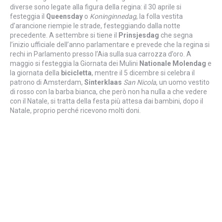
diverse sono legate alla figura della regina: il 30 aprile si
festeggia il
Queensday
o
Koninginnedag
, la folla vestita
d’arancione riempie le strade, festeggiando dalla notte
precedente. A settembre si tiene il
Prinsjesdag
che segna
l’inizio ufficiale dell’anno parlamentare e prevede che la regina si
rechi in Parlamento presso l’Aia sulla sua carrozza d’oro. A
maggio si festeggia la Giornata dei Mulini
Nationale Molendag
e
la giornata della
bicicletta
, mentre il 5 dicembre si celebra il
patrono di Amsterdam,
Sinterklaas
San Nicola
, un uomo vestito
di rosso con la barba bianca, che però non ha nulla a che vedere
con il Natale, si tratta della festa più attesa dai bambini, dopo il
Natale, proprio perché ricevono molti doni.