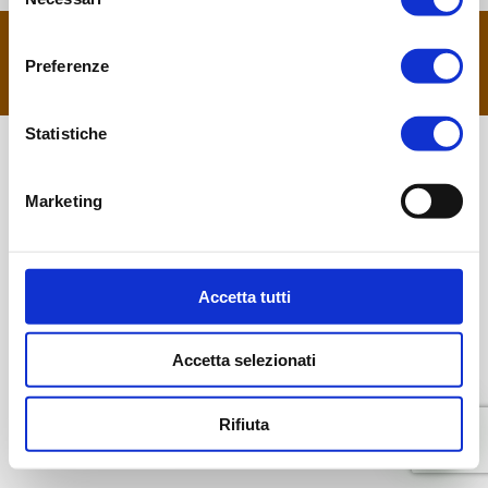
del
consenso
Copyright 2024 - Kuda Tour Operator è un marchio di Maestro
Viaggi e Turismo S.r.l. Licenza: Viaggi di Majorana, numero
Preferenze
135180 rilasciata dalla Regione Lazio - IT13345691003
footer menu
Statistiche
Marketing
Accetta tutti
Accetta selezionati
Rifiuta
Parla con noi