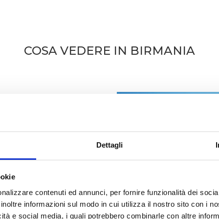
COSA VEDERE IN BIRMANIA
e centro culturale ed economico
a tutte la
Shwedagon Pagoda
, il
Dettagli
 dei più rilevanti di tutto il sud-
tà di questo posto, la prima cosa
ruttura. Il meraviglioso
llo stupa interamente ricoperto
ookie
 98 metri d’altezza, dominando il
nalizzare contenuti ed annunci, per fornire funzionalità dei socia
oda
situata al centro della città,
inoltre informazioni sul modo in cui utilizza il nostro sito con i 
o;
Chauk Htat Gyi Pagoda
sura circa 66 metri di
icità e social media, i quali potrebbero combinarle con altre inform