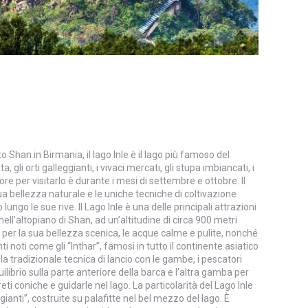
 Shan in Birmania, il lago Inle è il lago più famoso del
ta, gli orti galleggianti, i vivaci mercati, gli stupa imbiancati, i
iore per visitarlo è durante i mesi di settembre e ottobre. Il
ua bellezza naturale e le uniche tecniche di coltivazione
 lungo le sue rive. Il Lago Inle è una delle principali attrazioni
 nell’altopiano di Shan, ad un’altitudine di circa 900 metri
o per la sua bellezza scenica, le acque calme e pulite, nonché
ti noti come gli “Inthar”, famosi in tutto il continente asiatico
e la tradizionale tecnica di lancio con le gambe, i pescatori
ibrio sulla parte anteriore della barca e l’altra gamba per
 coniche e guidarle nel lago. La particolarità del Lago Inle
anti”, costruite su palafitte nel bel mezzo del lago. È