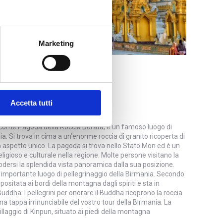
Marketing
IKTIYO
Accetta tutti
 come Pagoda della Roccia Dorata, è un famoso luogo di
a. Si trova in cima a un’enorme roccia di granito ricoperta di
 un aspetto unico. La pagoda si trova nello Stato Mon ed è un
ligioso e culturale nella regione. Molte persone visitano la
ersi la splendida vista panoramica dalla sua posizione.
iù importante luogo di pellegrinaggio della Birmania. Secondo
ositata ai bordi della montagna dagli spiriti e sta in
Buddha. I pellegrini per onorare il Buddha ricoprono la roccia
una tappa irrinunciabile del vostro tour della Birmania. La
illaggio di Kinpun, situato ai piedi della montagna