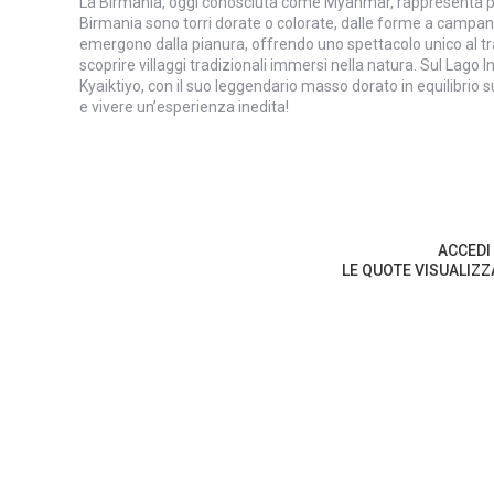
La Birmania, oggi conosciuta come Myanmar, rappresenta per l
Birmania sono torri dorate o colorate, dalle forme a campana
emergono dalla pianura, offrendo uno spettacolo unico al tr
scoprire villaggi tradizionali immersi nella natura. Sul Lago
Kyaiktiyo, con il suo leggendario masso dorato in equilibrio
e vivere un’esperienza inedita!
ACCEDI ALLE IN
LE QUOTE VISUALIZZATE NEI P