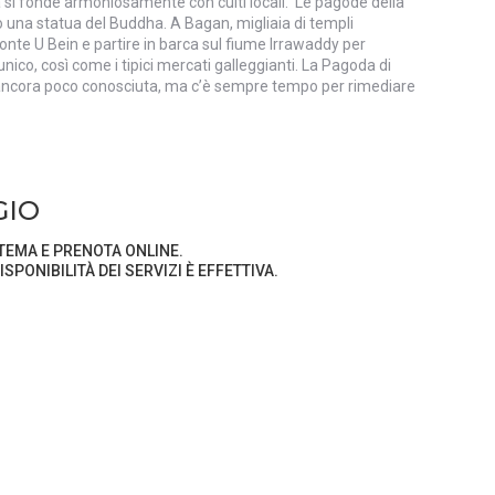
a si fonde armoniosamente con culti locali. Le pagode della
o una statua del Buddha. A Bagan, migliaia di templi
nte U Bein e partire in barca sul fiume Irrawaddy per
ico, così come i tipici mercati galleggianti. La Pagoda di
a è ancora poco conosciuta, ma c’è sempre tempo per rimediare
PRENOTA ONLINE.
ITÀ DEI SERVIZI È EFFETTIVA.