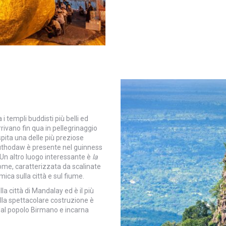
i templi buddisti più belli ed
arrivano fin qua in pellegrinaggio
spita una delle più preziose
Kuthodaw è presente nel guinness
. Un altro luogo interessante è
la
 nome, caratterizzata da scalinate
ica sulla città e sul fiume.
la città di Mandalay ed è il più
della spettacolare costruzione è
dal popolo Birmano e incarna