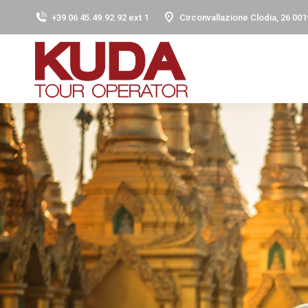
+39 06 45.49.92.92 ext 1
Circonvallazione Clodia, 26 001
B