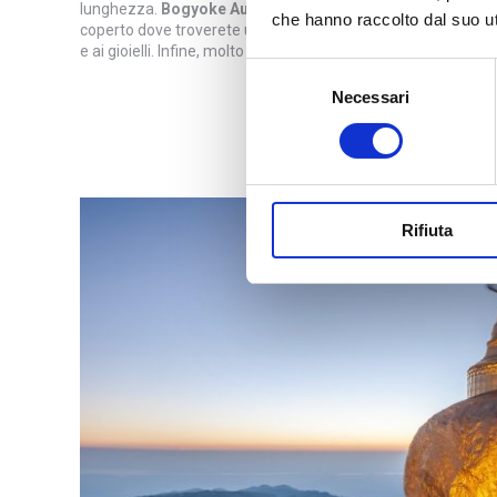
lunghezza.
Bogyoke Aung San Market
, noto anche come S
che hanno raccolto dal suo uti
coperto dove troverete una grande varietà di prodotti, dall’a
e ai gioielli. Infine, molto caratteristici gli edifici coloniali del
Selezione
Necessari
del
consenso
Rifiuta