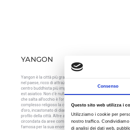
YANGON
Yangon è la città più grande della Birmania. È un important
nel paese, ricco di attrazioni interessanti da vedere, prima tr
Consenso
centro buddhista più importante e antico del paese, nonché uno
est asiatico. Non c’è nulla in grado di descrivere la maestosi
che salta all’occhio è l’oro, colore predominante dell’intera st
complesso religioso la cui punta di diamante è costituita da
Questo sito web utilizza i c
d’oro, incastonato di diamanti e pietre preziose che svetta a
Utilizziamo i cookie per perso
profilo della città. Altre attrazioni da vedere sono
Sule Pag
nostro traffico. Condividiamo 
circondata da aree commerciali e caotiche strade del centr
famosa per la sua enorme statua reclinata di Buddha, che mi
di analisi dei dati web, pubbl