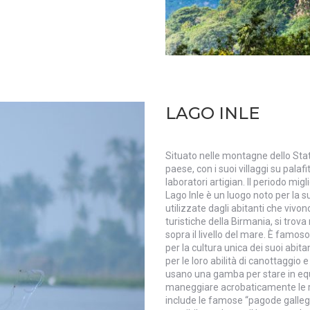
LAGO INLE
Situato nelle montagne dello Stato
paese, con i suoi villaggi su palafit
laboratori artigian. Il periodo migl
Lago Inle è un luogo noto per la s
utilizzate dagli abitanti che vivono
turistiche della Birmania, si trova
sopra il livello del mare. È famos
per la cultura unica dei suoi abitan
per le loro abilità di canottaggio 
usano una gamba per stare in equil
maneggiare acrobaticamente le reti
include le famose “pagode galleggi