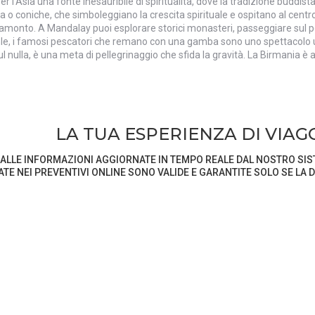
’Asia una fonte inesauribile di spiritualità, dove la tradizione buddist
 o coniche, che simboleggiano la crescita spirituale e ospitano al centr
amonto. A Mandalay puoi esplorare storici monasteri, passeggiare sul po
 Inle, i famosi pescatori che remano con una gamba sono uno spettacolo un
 sul nulla, è una meta di pellegrinaggio che sfida la gravità. La Birmani
LA TUA ESPERIENZA DI VIAGGIO
FORMAZIONI AGGIORNATE IN TEMPO REALE DAL NOSTRO SISTEMA E 
REVENTIVI ONLINE SONO VALIDE E GARANTITE SOLO SE LA DISPONIBIL