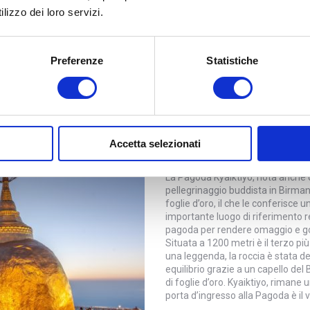
cott Market, è un mercato
lizzo dei loro servizi.
rtigianato locale all’abbigliamento
l’epoca britannica.
Preferenze
Statistiche
LA PAGODA KYA
Accetta selezionati
La Pagoda Kyaiktiyo, nota anche
pellegrinaggio buddista in Birmani
foglie d’oro, il che le conferisce
importante luogo di riferimento re
pagoda per rendere omaggio e god
Situata a 1200 metri è il terzo p
una leggenda, la roccia è stata dep
equilibrio grazie a un capello del 
di foglie d’oro. Kyaiktiyo, rimane 
porta d’ingresso alla Pagoda è il v