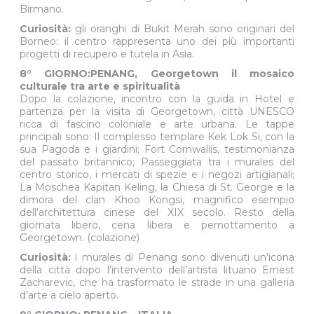
Nota: In caso di basso livello del lago, la guida proporrà
visite alternative a Georgetown, con i templi Thai e
Birmano.
Curiosità:
gli oranghi di Bukit Merah sono originari del
Borneo: il centro rappresenta uno dei più importanti
progetti di recupero e tutela in Asia.
8° GIORNO:PENANG, Georgetown il mosaico
culturale tra arte e spiritualità
Dopo la colazione, incontro con la guida in Hotel e
partenza per la visita di Georgetown, città UNESCO
ricca di fascino coloniale e arte urbana. Le tappe
principali sono: Il complesso templare Kek Lok Si, con la
sua Pagoda e i giardini; Fort Cornwallis, testimonianza
del passato britannico; Passeggiata tra i murales del
centro storico, i mercati di spezie e i negozi artigianali;
La Moschea Kapitan Keling, la Chiesa di St. George e la
dimora del clan Khoo Kongsi, magnifico esempio
dell’architettura cinese del XIX secolo. Resto della
giornata libero, cena libera e pernottamento a
Georgetown. (colazione)
Curiosità:
i murales di Penang sono divenuti un’icona
della città dopo l’intervento dell’artista lituano Ernest
Zacharevic, che ha trasformato le strade in una galleria