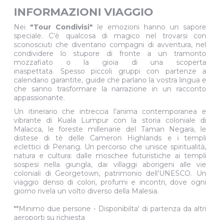
INFORMAZIONI VIAGGIO
Nei
"Tour Condivisi"
le emozioni hanno un sapore
speciale. C’è qualcosa di magico nel trovarsi con
sconosciuti che diventano compagni di avventura, nel
condividere lo stupore di fronte a un tramonto
mozzafiato o la gioia di una scoperta
inaspettata. Spesso piccoli gruppi con partenze a
calendario garantite, guide che parlano la vostra lingua e
che sanno trasformare la narrazione in un racconto
appassionante.
Un itinerario che intreccia l’anima contemporanea e
vibrante di Kuala Lumpur con la storia coloniale di
Malacca, le foreste millenarie del Taman Negara, le
distese di tè delle Cameron Highlands e i templi
eclettici di Penang. Un percorso che unisce spiritualità,
natura e cultura: dalle moschee futuristiche ai templi
sospesi nella giungla, dai villaggi aborigeni alle vie
coloniali di Georgetown, patrimonio dell’UNESCO. Un
viaggio denso di colori, profumi e incontri, dove ogni
giorno rivela un volto diverso della Malesia.