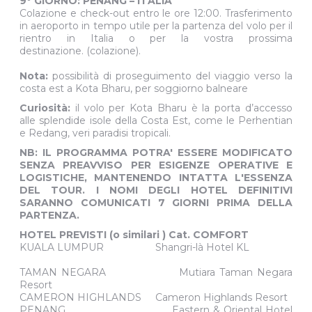
d’arte a cielo aperto.
9° GIORNO: PENANG – ITALIA
Colazione e check-out entro le ore 12:00. Trasferimento
in aeroporto in tempo utile per la partenza del volo per il
rientro in Italia o per la vostra prossima
destinazione. (colazione).
Nota:
possibilità di proseguimento del viaggio verso la
costa est a Kota Bharu, per soggiorno balneare
Curiosità:
il volo per Kota Bharu è la porta d’accesso
alle splendide isole della Costa Est, come le Perhentian
e Redang, veri paradisi tropicali.
NB: IL PROGRAMMA POTRA' ESSERE MODIFICATO
SENZA PREAVVISO PER ESIGENZE OPERATIVE E
LOGISTICHE, MANTENENDO INTATTA L'ESSENZA
DEL TOUR. I NOMI DEGLI HOTEL DEFINITIVI
SARANNO COMUNICATI 7 GIORNI PRIMA DELLA
PARTENZA.
HOTEL PREVISTI (o similari ) Cat. COMFORT
KUALA LUMPUR Shangri-là Hotel KL
TAMAN NEGARA Mutiara Taman Negara
Resort