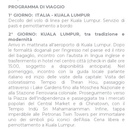
**Minimo due persone - Disponibilta' di partenza da altri
aeroporti su richiesta
PROGRAMMA DI VIAGGIO
1° GIORNO: ITALIA - KUALA LUMPUR
Decollo del volo di linea per Kuala Lumpur. Servizio di
pasti e pernottamento a bordo
2° GIORNO: KUALA LUMPUR, tra tradizione e
modernità
Arrivo in mattinata all’aeroporto di Kuala Lumpur. Dopo
le formalità doganali per l’ingresso nel paese ed il ritiro
del bagaglio, incontro con l’autista in lingua inglese e
trasferimento in hotel nel centro città (check-in dalle ore
15:00, soggetto a disponibilità anticipata). Nel
pomeriggio, incontro con la guida locale parlante
italiano ed inizio delle visite della capitale: Visita del
coloratissimo Tempio di Thean Hou, passaggio
attraverso i Lake Gardens fino alla Moschea Nazionale e
alla Stazione Ferroviaria coloniale. Proseguimento verso
la Piazza dell’Indipendenza e passeggiata tra i mercati
popolari del Central Market e di Chinatown, con il
Tempio Indù Sri Mahamariamman. Infine, tappa
imperdibile alle Petronas Twin Towers per immortalare
uno dei simboli più iconici dell’Asia. Cena libera e