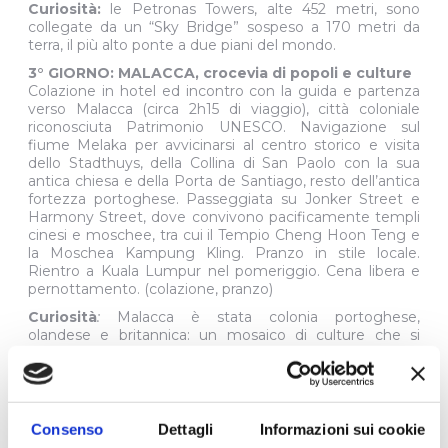
pernottamento a Kuala Lumpur.
Curiosità:
le Petronas Towers, alte 452 metri, sono
collegate da un “Sky Bridge” sospeso a 170 metri da
terra, il più alto ponte a due piani del mondo.
3° GIORNO: MALACCA, crocevia di popoli e culture
Colazione in hotel ed incontro con la guida e partenza
verso Malacca (circa 2h15 di viaggio), città coloniale
riconosciuta Patrimonio UNESCO. Navigazione sul
fiume Melaka per avvicinarsi al centro storico e visita
dello Stadthuys, della Collina di San Paolo con la sua
antica chiesa e della Porta de Santiago, resto dell’antica
fortezza portoghese. Passeggiata su Jonker Street e
Harmony Street, dove convivono pacificamente templi
cinesi e moschee, tra cui il Tempio Cheng Hoon Teng e
la Moschea Kampung Kling. Pranzo in stile locale.
Rientro a Kuala Lumpur nel pomeriggio. Cena libera e
pernottamento. (colazione, pranzo)
Curiosità
:
Malacca è stata colonia portoghese,
olandese e britannica: un mosaico di culture che si
riflette ancora oggi nei suoi edifici colorati e nella cucina
fusion.
Consenso
Dettagli
Informazioni sui cookie
4° GIORNO: KUALA LUMPUR - TAMAN NEGARA, il