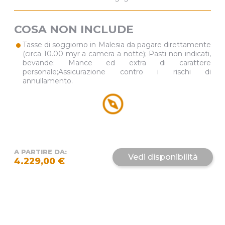
Riabilitazione degli Orang Utan di Bukit Merah;
Assicurazione medico – bagaglio
COSA NON INCLUDE
•
Tasse di soggiorno in Malesia da pagare direttamente
(circa 10.00 myr a camera a notte); Pasti non indicati,
bevande; Mance ed extra di carattere
personale;Assicurazione contro i rischi di
annullamento.
A PARTIRE DA:
4.229,00 €