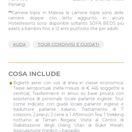
CAMERON HIGHLANDS Cameron Highlands Resort
PENANG Eastern & Oriental Hotel
Penang
**
Camera tripla: in Malesia le camere triple sono delle
camere doppie con letto aggiunto, in alcuni
Hotel/resorts sono disponibili soltanto SOFA BEDS più
adatti a bambini fino a 12 anni piuttosto che per adulti.
KUDA
TOUR CONDIVISI E GUIDATI
COSA INCLUDE
•
Biglietti aerei con voli di linea in classe economica;
Tasse aeroportuali (nella misura di € 465 soggette a
verifica); Trasferimenti in arrivo su base privata con
assistenza di personale locale parlante inglese; Tour
come indicato con guida locale parlante inglese e
traduttore parlante italiano; Trattamento di 7
colazioni, 2 pranzi, 2 cene e 1 Afternoon Tea; 1 trekking
notturno al Taman Negara; Visita al Centro di