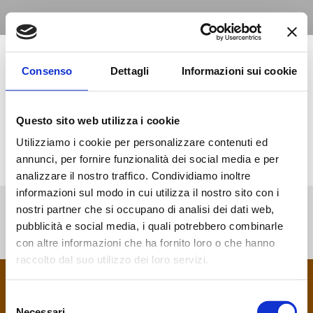
Consenso
Dettagli
Informazioni sui cookie
Questo sito web utilizza i cookie
Utilizziamo i cookie per personalizzare contenuti ed
annunci, per fornire funzionalità dei social media e per
analizzare il nostro traffico. Condividiamo inoltre
informazioni sul modo in cui utilizza il nostro sito con i
nostri partner che si occupano di analisi dei dati web,
pubblicità e social media, i quali potrebbero combinarle
con altre informazioni che ha fornito loro o che hanno
raccolto dal suo utilizzo dei loro servizi.
Copyright 2024 - Kuda Tour Operator è un marchio di Maestro
Viaggi e Turismo S.r.l. Licenza: Viaggi di Majorana, numero
Selezione
135180 rilasciata dalla Regione Lazio - IT13345691003
Necessari
footer menu