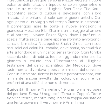
intrecciano.Si prosegue verso la Piazza Registan, cuore
pulsante della città, un tripudio di colori, geometrie e
arte. Le tre madrase – Ulugbek, Sher-Dor e Tillo-Kori –
raccontano secoli di cultura e devozione, con i loro
mosaici che brillano al sole come gioielli antichi. Qui,
ogni passo è un viaggio nel tempo.Pranzo in ristorante.
Il pomeriggio apre le porte a nuove emozioni: la
grandiosa Moschea Bibi Khanim, un omaggio all’amore
e al potere; il vivace Bazar Siyab, dove i profumi di
spezie, frutta secca e pane appena sfornato avvolgono i
sensi; e la mistica Necropoli di Shakhi Zinda, con i suoi
mausolei dai colori blu cobalto, dove storia, spiritualità e
arte si fondono in un incanto senza tempo. Ogni tomba
racconta storie di nobiltà, fede e leggende millenarie. La
giornata si chiude con l’Osservatorio di Ulugbek,
testimone del genio scientifico del Medioevo, dove
l’astronomia diventava poesia e misura dell’universo.
Cena in ristorante, rientro in hotel e pernottamento, con
la mente ancora avvolta dai colori, dai suoni e dai
profumi di una città che non si dimentica.
Curiosità:
Il nome “Tamerlano” è una forma europea
del persiano
Timur-i Lang
, cioè “Timur lo Zoppo”.
Timur
significa “ferro”, mentre
lang
indica la zoppia causata da
una ferita giovanile. Il vero nome è Amir Timur