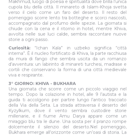
Makhmud, luogo di poesia e spiritualità dove brilla l’unica
cupola blu della città. Il minareto di Islam-Khoja svetta
verso il cielo come un faro del deserto. Il resto del
pomeriggio scorre lento tra botteghe e scorci nascosti,
accompagnato dal profumo delle spezie. La giornata si
chiude con la cena e il ritorno in hotel, mentre Khiva,
avvolta nelle sue luci calde, sembra raccontare nuove
storie a ogni passo.
Curiosità:
“Ichan Kala” in uzbeko significa “città
interna”. È il nucleo fortificato di Khiva, la parte racchiusa
da mura di fango che sembra uscita da un romanzo
d’avventura: un labirinto di minareti turchesi, madrase e
cortili che conservano la forma di una città medievale
viva e respirante.
3° GIORNO: KHIVA - BUKHARA
Una giornata che scorre come un piccolo viaggio nel
tempo. Dopo la colazione in hotel, alle 9 l’autista e la
guida ti accolgono per partire lungo l’antico tracciato
della Via della Seta. La strada attraversa il deserto del
Kyzylkum, dove il vento sembra custodire storie
millenarie, e il fiume Amu Darya appare come un
miraggio blu tra le dune. Una sosta per il pranzo rompe
dolcemente il silenzio del deserto.Nel pomeriggio,
Bukhara emerge all’orizzonte come un’oasi di storia. La