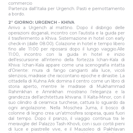
commercio
Partenza dall’Italia per Urgench. Pasti e pernottamento
a bordo.
2° GIORNO: URGENCH - KHIVA
Arrivo a Urgench al mattino. Dopo il disbrigo delle
operazioni doganali, incontro con l’autista e la guida per
il trasferimento a Khiva. Sistemazione in hotel con early
check-in (dalle 08:00). Colazione in hotel e tempo libero
fino alle 11:00 per riposarsi dopo il lungo viaggio.Alle
11:00, incontro con la guida in hotel e inizio
dell’escursione all’interno della fortezza Ichan-Kala di
Khiva: Ichan-Kala appare come una scenografia intatta
d’Oriente: mura di fango cangianti alla luce, vicoli
silenziosi, madrase che raccontano epoche e dinastie. La
cittadella di Kuhna Ark domina il centro come un libro di
storia aperto, mentre le madrase di Mukhammad
Rahimkhan e Aminkhan mostrano l’eleganza e la
grandezza dell’architettura khivana. Il Kalta-Minor, con il
suo cilindro di ceramica turchese, cattura lo sguardo da
ogni angolazione. Nella Moschea Juma, il bosco di
colonne di legno crea un’atmosfera sospesa, quasi fuori
dal tempo. Dopo il pranzo, il viaggio continua tra le
meraviglie del Palazzo Tash-Khovli, con i suoi cortili pieni
di luce e piastrelle vive, e il Mausoleo di Pakhlavan