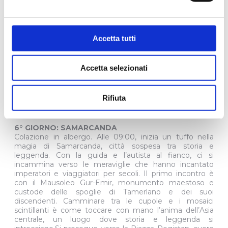
preparati con ingredienti freschi e locali. Nel pomeriggio,
passeggiata nel villaggio per scoprire la vita quotidiana e
le tradizioni locali, lontani dal trambusto della città, tra
natura incontaminata e incontri genuini con gli abitanti.
Accetta tutti
Proseguimento per Samarcanda con visita alla famosa
cartiera artigianale. Arrivo in hotel, cena in ristorante e
pernottamento.
Accetta selezionati
Curiosità:
Il plov è il piatto-simbolo dell’Uzbekistan: riso
cotto con carote, cipolle, spezie e carne (di solito
montone o manzo). sembra semplice, ma la tecnica è
Rifiuta
tutto: la stratificazione, l’olio bollente, i profumi che si
fondono lentamente.
6° GIORNO: SAMARCANDA
Colazione in albergo. Alle 09:00, inizia un tuffo nella
magia di Samarcanda, città sospesa tra storia e
leggenda. Con la guida e l’autista al fianco, ci si
incammina verso le meraviglie che hanno incantato
imperatori e viaggiatori per secoli. Il primo incontro è
con il Mausoleo Gur-Emir, monumento maestoso e
custode delle spoglie di Tamerlano e dei suoi
discendenti. Camminare tra le cupole e i mosaici
scintillanti è come toccare con mano l’anima dell’Asia
centrale, un luogo dove storia e leggenda si