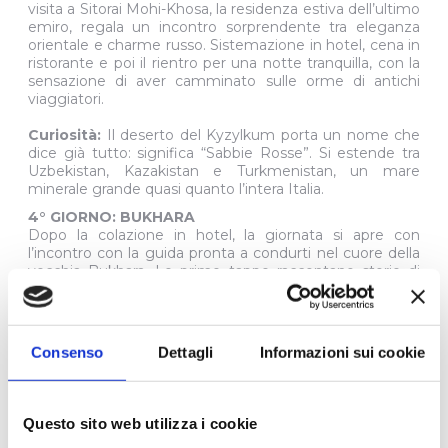
visita a Sitorai Mohi-Khosa, la residenza estiva dell’ultimo
emiro, regala un incontro sorprendente tra eleganza
orientale e charme russo. Sistemazione in hotel, cena in
ristorante e poi il rientro per una notte tranquilla, con la
sensazione di aver camminato sulle orme di antichi
viaggiatori.
Curiosità:
Il deserto del Kyzylkum porta un nome che
dice già tutto: significa “Sabbie Rosse”. Si estende tra
Uzbekistan, Kazakistan e Turkmenistan, un mare
minerale grande quasi quanto l’intera Italia.
4° GIORNO: BUKHARA
Dopo la colazione in hotel, la giornata si apre con
l’incontro con la guida pronta a condurti nel cuore della
vecchia Bukhara. Le prime tappe raccontano storie di
potere e commerci: la casa-museo di Faysulla Khojayev,
il poeta della politica moderna, e il complesso Labi Hauz,
specchio d’acqua attorno al quale per secoli è pulsata la
vita cittadina. Passando tra vicoli antichi, emergono le
Consenso
Dettagli
Informazioni sui cookie
meraviglie architettoniche: la moschea Magoki-Attori,
sospesa tra Islam e ricordi zoroastriani; le madrase di
Ulugbek e di Abdulazizkhan, dove la geometria diventa
poesia; e le celebri cupole commerciali, un tempo
Questo sito web utilizza i cookie
brulicanti di mercanti di libri, gioielli, tappeti e monete. Il