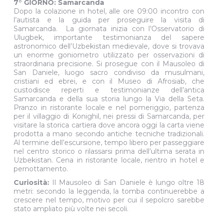
7° GIORNO: Samarcanda
Dopo la colazione in hotel, alle ore 09:00 incontro con
l’autista e la guida per proseguire la visita di
Samarcanda. La giornata inizia con l’Osservatorio di
Ulugbek, importante testimonianza del sapere
astronomico dell’Uzbekistan medievale, dove si trovava
un enorme goniometro utilizzato per osservazioni di
straordinaria precisione. Si prosegue con il Mausoleo di
San Daniele, luogo sacro condiviso da musulmani,
cristiani ed ebrei, e con il Museo di Afrosiab, che
custodisce reperti e testimonianze dell’antica
Samarcanda e della sua storia lungo la Via della Seta.
Pranzo in ristorante locale e nel pomeriggio, partenza
per il villaggio di Konighil, nei pressi di Samarcanda, per
visitare la storica cartiera dove ancora oggi la carta viene
prodotta a mano secondo antiche tecniche tradizionali.
Al termine dell’escursione, tempo libero per passeggiare
nel centro storico o rilassarsi prima dell’ultima serata in
Uzbekistan. Cena in ristorante locale, rientro in hotel e
pernottamento.
Curiosità:
Il Mausoleo di San Daniele è lungo oltre 18
metri: secondo la leggenda, la tomba continuerebbe a
crescere nel tempo, motivo per cui il sepolcro sarebbe
stato ampliato più volte nei secoli.