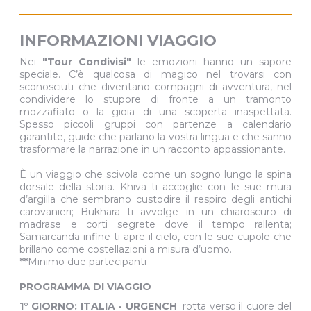
INFORMAZIONI VIAGGIO
Nei
"Tour Condivisi"
le emozioni hanno un sapore
speciale. C’è qualcosa di magico nel trovarsi con
sconosciuti che diventano compagni di avventura, nel
condividere lo stupore di fronte a un tramonto
mozzafiato o la gioia di una scoperta inaspettata.
Spesso piccoli gruppi con partenze a calendario
garantite, guide che parlano la vostra lingua e che sanno
trasformare la narrazione in un racconto appassionante.
È un viaggio che scivola come un sogno lungo la spina
dorsale della storia. Khiva ti accoglie con le sue mura
d’argilla che sembrano custodire il respiro degli antichi
carovanieri; Bukhara ti avvolge in un chiaroscuro di
madrase e corti segrete dove il tempo rallenta;
Samarcanda infine ti apre il cielo, con le sue cupole che
brillano come costellazioni a misura d’uomo.
**
Minimo due partecipanti
PROGRAMMA DI VIAGGIO
1° GIORNO: ITALIA - URGENCH
rotta verso il cuore del