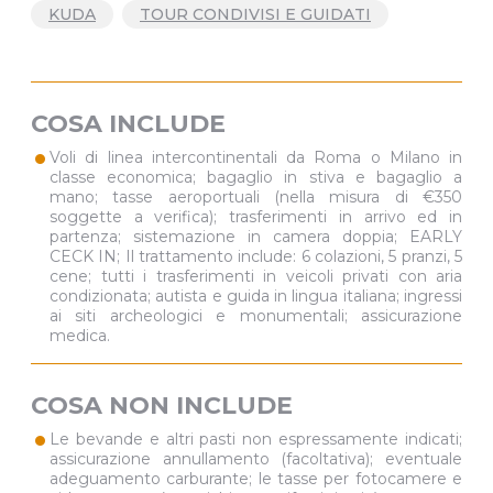
KUDA
TOUR CONDIVISI E GUIDATI
COSA INCLUDE
•
Voli di linea intercontinentali da Roma o Milano in
classe economica; bagaglio in stiva e bagaglio a
mano; tasse aeroportuali (nella misura di €350
soggette a verifica); trasferimenti in arrivo ed in
partenza; sistemazione in camera doppia; EARLY
CECK IN; Il trattamento include: 6 colazioni, 5 pranzi, 5
cene; tutti i trasferimenti in veicoli privati con aria
condizionata; autista e guida in lingua italiana; ingressi
ai siti archeologici e monumentali; assicurazione
medica.
COSA NON INCLUDE
•
Le bevande e altri pasti non espressamente indicati;
assicurazione annullamento (facoltativa); eventuale
adeguamento carburante; le tasse per fotocamere e