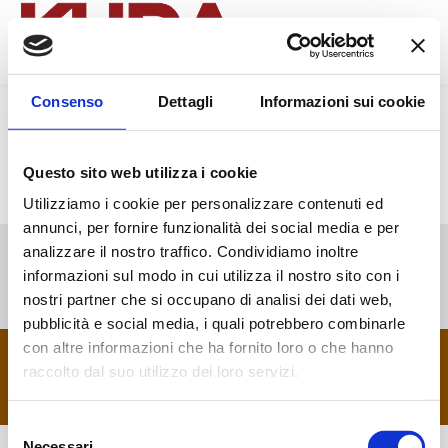
Search:
Consenso
Dettagli
Informazioni sui cookie
Questo sito web utilizza i cookie
Utilizziamo i cookie per personalizzare contenuti ed
annunci, per fornire funzionalità dei social media e per
analizzare il nostro traffico. Condividiamo inoltre
informazioni sul modo in cui utilizza il nostro sito con i
nostri partner che si occupano di analisi dei dati web,
pubblicità e social media, i quali potrebbero combinarle
con altre informazioni che ha fornito loro o che hanno
Copyright 2024 - Kuda Tour Operator è un marchio di Maestro
Viaggi e Turismo S.r.l. Licenza: Viaggi di Majorana, numero
raccolto dal suo utilizzo dei loro servizi.
135180 rilasciata dalla Regione Lazio - IT13345691003
footer menu
Selezione
Necessari