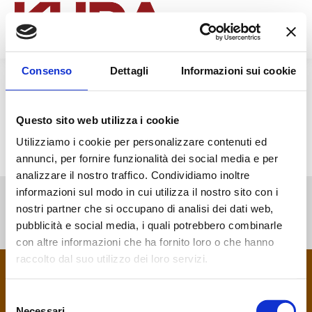
Search:
Consenso
Dettagli
Informazioni sui cookie
[accept_stripe_payment_checkout]
Questo sito web utilizza i cookie
Utilizziamo i cookie per personalizzare contenuti ed
annunci, per fornire funzionalità dei social media e per
analizzare il nostro traffico. Condividiamo inoltre
informazioni sul modo in cui utilizza il nostro sito con i
nostri partner che si occupano di analisi dei dati web,
pubblicità e social media, i quali potrebbero combinarle
con altre informazioni che ha fornito loro o che hanno
raccolto dal suo utilizzo dei loro servizi.
Copyright 2024 - Kuda Tour Operator è un marchio di Maestro
Viaggi e Turismo S.r.l. Licenza: Viaggi di Majorana, numero
135180 rilasciata dalla Regione Lazio - IT13345691003
Selezione
footer menu
Necessari