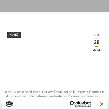
Novità
Dic
28
2023
A soli 6 km a nord-est di Carlow Town, sorge
Duckett’s Grove
, un
affascinante edificio storico costruito per l’omonima famiglia.
Risalente al 1830, l’edificio è noto per i suoi splendidi giardini
ornamentali, con labirinti, rigogliosi roseti e ampie distese di