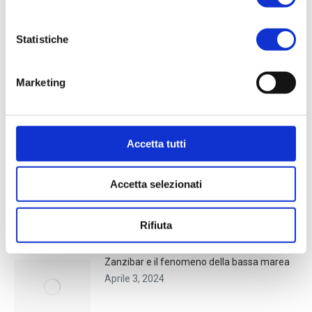
Category:
Novità
Dicembre 28, 2023
Statistiche
TI POTREBBE INTERESSARE...
Marketing
Kerala, un viaggio tra le incantevoli
Backwaters
Aprile 5, 2024
Accetta tutti
Glasgow
Accetta selezionati
Aprile 4, 2024
Rifiuta
Zanzibar e il fenomeno della bassa marea
Aprile 3, 2024