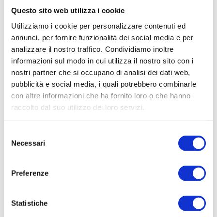
Questo sito web utilizza i cookie
Utilizziamo i cookie per personalizzare contenuti ed
annunci, per fornire funzionalità dei social media e per
analizzare il nostro traffico. Condividiamo inoltre
informazioni sul modo in cui utilizza il nostro sito con i
nostri partner che si occupano di analisi dei dati web,
pubblicità e social media, i quali potrebbero combinarle
con altre informazioni che ha fornito loro o che hanno
raccolto dal suo utilizzo dei loro servizi.
Selezione
ESERCITO DI TERRACOTTA A XIAN
Necessari
del
consenso
Novità
By
Marzo 29, 2024
Preferenze
L’Esercito di Terracotta, scoperto casualmente durante
gli scavi condotti dai contadini, si trova a circa 40 km a
nord-est dal centro di Xian, in Cina. Questo straordinario
sito archeologico offre un’immersione nella storia e nella
Statistiche
grandezza dell’antica civiltà cinese.Qui, potrai ammirare