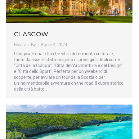
GLASGOW
Novità
By
Aprile 4, 2024
Glasgow è una città che vibra di fermento culturale,
tanto da essere stata insignita di prestigiosi titoli come
“Città della Cultura”, “Città dell’Architettura e del Design”
e “Città dello Sport”. Perfetta per un weekend di
scoperte, per avviare un tour della Scozia o per
un’indimenticabile avventura on the road. Il cuore storico
della città batte…