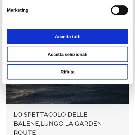
gli arcieri e oltre 100 carri trainati da 400 cavalli, con
guerrieri armati di…
Marketing
Accetta tutti
Accetta selezionati
Rifiuta
LO SPETTACOLO DELLE
BALENE,LUNGO LA GARDEN
ROUTE