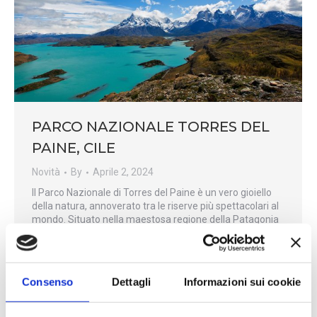
PARCO NAZIONALE TORRES DEL
PAINE, CILE
Novità
By
Aprile 2, 2024
Il Parco Nazionale di Torres del Paine è un vero gioiello
della natura, annoverato tra le riserve più spettacolari al
mondo. Situato nella maestosa regione della Patagonia
Cilena, questo parco offre uno spettacolo mozzafiato
con la sua variegata bellezza naturale. Qui, puoi
avventurarti tra maestosi ghiacciai, catturare l’incontro
ravvicinato con lama e volpi attraverso l’obiettivo…
Consenso
Dettagli
Informazioni sui cookie