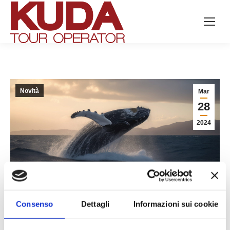
Search:
Novità
Mar
28
2024
Consenso
Dettagli
Informazioni sui cookie
La Garden Route in Sud Africa si trasforma da giugno a
novembre, quando le maestose balene australi intraprendono il