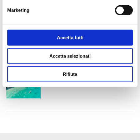
Kerala, un viaggio tra le incantevoli
Backwaters
Marketing
Aprile 5, 2024
Accetta tutti
Glasgow
Aprile 4, 2024
Accetta selezionati
Rifiuta
Zanzibar e il fenomeno della bassa marea
Aprile 3, 2024