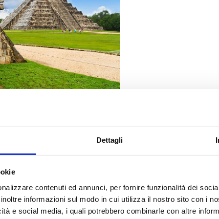
rso i resti di città coloniali, gli importanti centri cerimoniali e i siti
antica città Maya situata a nord della penisola dello Yucatan, in Messico.
idi Maya in Messico, è stata inserita tra i siti UNESCO patrimonio
nominata come una delle sette meraviglie del mondo moderno.
Dettagli
tacolari del Messico, che senza dubbio rappresentano l’apice
i. Stiamo parlando di un sito che rappresenta la profonda essenza Maya e
pace di esprimere in ambito artistico, ma anche mitologico e
ookie
nalizzare contenuti ed annunci, per fornire funzionalità dei socia
inoltre informazioni sul modo in cui utilizza il nostro sito con i 
icità e social media, i quali potrebbero combinarle con altre inform