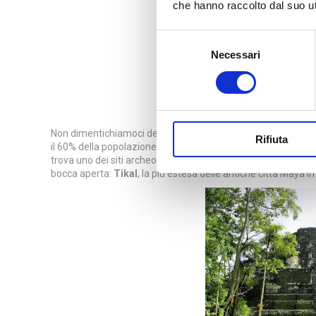
che hanno raccolto dal suo uti
Selezione
Necessari
del
consenso
Non dimentichiamoci del Guatemala, conosciuta soprattutto p
Rifiuta
il 60% della popolazione indigena di discendenza Maya. Non 
trova uno dei siti archeologici più belli, importanti e famosi
bocca aperta:
Tikal
, la più estesa delle antiche città Maya in