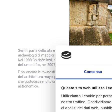
Sentiti parte della vita e delle tradizioni di questi popoli attrave
archeologici di maggior importanza come
Chichen Itza
, l’
Nel 1988 Chichén Itzá, dove sono situate le più famose piram
dell’umanità e, nel 2007, la piramide di Kukulkan è stata 
Consenso
E poi ancora le rovine di
Uxmal
, considerate tra le più spet
dell’architettura maya, per bellezza e per cura dei dettagl
che custodisce molto di quello che questa Civiltà è stata ca
astronomico.
Questo sito web utilizza i c
Utilizziamo i cookie per perso
nostro traffico. Condividiamo 
di analisi dei dati web, pubbl