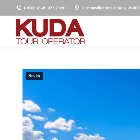
+39 06 45.49.92.92 ext 1
Circonvallazione Clodia, 26 001
Novità