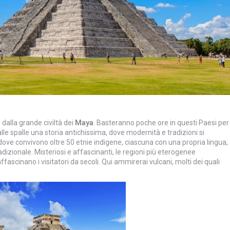
dalla grande civiltà dei
Maya
. Basteranno poche ore in questi Paesi per
lle spalle una storia antichissima, dove modernità e tradizioni si
e convivono oltre 50 etnie indigene, ciascuna con una propria lingua,
adizionale. Misteriosi e affascinanti, le regioni più eterogenee
scinano i visitatori da secoli. Qui ammirerai vulcani, molti dei quali