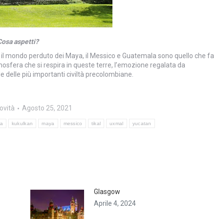
Cosa aspetti?
 il mondo perduto dei Maya, il Messico e Guatemala sono quello che fa
tmosfera che si respira in queste terre, l’emozione regalata da
e delle più importanti civiltà precolombiane.
ovità
Agosto 25, 2021
la
kukulkan
maya
messico
tikal
uxmal
yucatan
Glasgow
Aprile 4, 2024