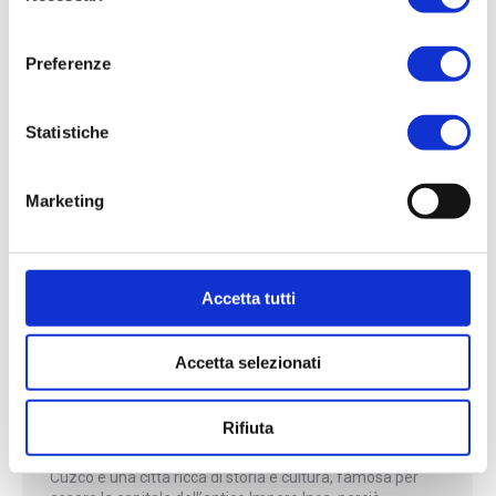
consenso
Preferenze
Statistiche
Marketing
Accetta tutti
Accetta selezionati
CUZCO: EX CAPITALE INCA TRA
STORIA E NATURA
Rifiuta
Novità
By
Novembre 10, 2023
Cuzco è una città ricca di storia e cultura, famosa per