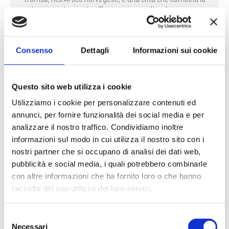
natura incontaminata all’animazione culturale,
rendendola una destinazione sempre più richiesta. Da
vedere il Museo Polare e la Cattedrale dell’Artico, magari
con una pausa nel mercato del pesce, per gustare le
prelibatezze norvegesi e vivere un’esperienza davvero
Consenso
Dettagli
Informazioni sui cookie
autentica! Le strade accoglienti di Tromsø svelano una
vivace…
Questo sito web utilizza i cookie
Utilizziamo i cookie per personalizzare contenuti ed
LA MAGNIFICENZA DI DUCKETT’S
annunci, per fornire funzionalità dei social media e per
GROVE
analizzare il nostro traffico. Condividiamo inoltre
informazioni sul modo in cui utilizza il nostro sito con i
Novità
By
Novembre 10, 2023
nostri partner che si occupano di analisi dei dati web,
Duckett’s Grove è un suggestivo edificio storico costruito
pubblicità e social media, i quali potrebbero combinarle
per l’omonima famiglia, situato a circa 6 km a nord-est di
con altre informazioni che ha fornito loro o che hanno
Carlow Town, molto conosciuto per la bellezza dei suoi
raccolto dal suo utilizzo dei loro servizi.
giardini ornamentali, ricchi di labirinti, roseti e una vasta
area verde. L’edificio risale al 1830, però nel 1930, un
incendio danneggiò gravemente la struttura principale. Il
Selezione
sito…
Necessari
del