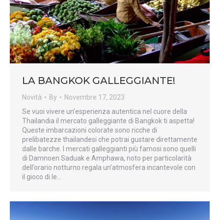
LA BANGKOK GALLEGGIANTE!
Novità
By
Novembre 17, 2023
Se vuoi vivere un’esperienza autentica nel cuore della
Thailandia il mercato galleggiante di Bangkok ti aspetta!
Queste imbarcazioni colorate sono ricche di
prelibatezze thailandesi che potrai gustare direttamente
dalle barche. I mercati galleggianti più famosi sono quelli
di Damnoen Saduak e Amphawa, noto per particolarità
dell’orario notturno regala un’atmosfera incantevole con
il gioco di le…