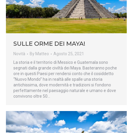
SULLE ORME DEI MAYA!
Novità
By
Matteo
Agosto 25, 2021
La storia e il territorio di Messico e Guatemala sono
segnati dalla grande civiltà dei Maya. Basteranno poche
ore in questi Paesi per rendersi conto che il cosiddetto
“Nuovo Mondo” ha in realtà alle spalle una storia
antichissima, dove modernità e tradizioni si fondono
perfettamente nel paesaggio naturale e umano e dove
convivono oltre 50…