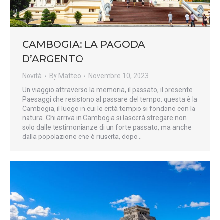
CAMBOGIA: LA PAGODA
D’ARGENTO
Novità
By
Matteo
Novembre 10, 2023
Un viaggio attraverso la memoria, il passato, il presente.
Paesaggi che resistono al passare del tempo: questa è la
Cambogia, il luogo in cui le città tempio si fondono con la
natura. Chi arriva in Cambogia si lascerà stregare non
solo dalle testimonianze di un forte passato, ma anche
dalla popolazione che è riuscita, dopo…