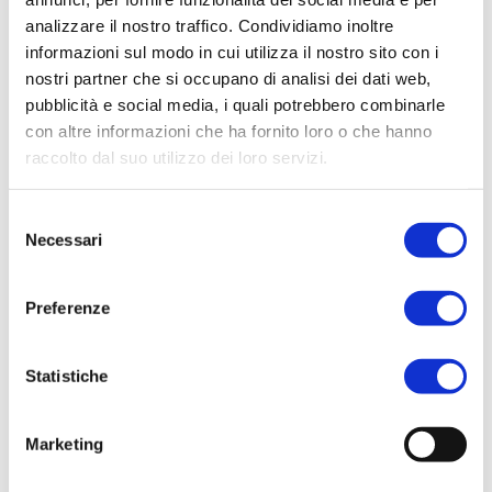
CAMBOGIA: IL PAESE DEL
analizzare il nostro traffico. Condividiamo inoltre
informazioni sul modo in cui utilizza il nostro sito con i
SORRISO!
nostri partner che si occupano di analisi dei dati web,
Uncategorized
By
Novembre 10, 2023
pubblicità e social media, i quali potrebbero combinarle
Un viaggio attraverso la memoria, il passato, il presente.
con altre informazioni che ha fornito loro o che hanno
Paesaggi che resistono al passare del tempo: questa è la
raccolto dal suo utilizzo dei loro servizi.
Cambogia, il luogo in cui le città tempio si fondono con la
natura. Chi arriva in Cambogia si lascerà stregare non
solo dalle testimonianze di un forte passato, ma anche
Selezione
dalla popolazione che è riuscita, dopo…
Necessari
del
consenso
Preferenze
Statistiche
Marketing